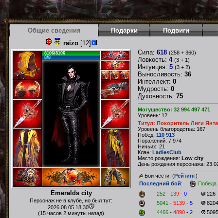
Общие сведения
Подарки
Подвиги
raizo
[12]
Сила:
618
(258 + 360)
8106/8106
8/8
Ловкость:
4
(3 + 1)
Интуиция:
5
(3 + 2)
Выносливость:
36
Интеллект:
0
Мудрость:
0
Духовность:
75
Могущество: 32 994 497 471
Уровень: 12
Титул: Покоритель Лиги Янт
Уровень благородства: 167
Побед:
110 913
Поражений: 7 974
Ничьих: 21
Клан:
LadiesClub
Место рождения:
Low city
День рождения персонажа: 23.02
Бои чести: (
Рейтинг
)
Последний бой
:
Победа
Emeralds city
252
-
139
-
0
226
Персонаж не в клубе, но был тут:
5041
-
5139
-
5
820
2026.08.05 18:30
4466
-
4890
-
2
509
(15 часов 2 минуты назад)