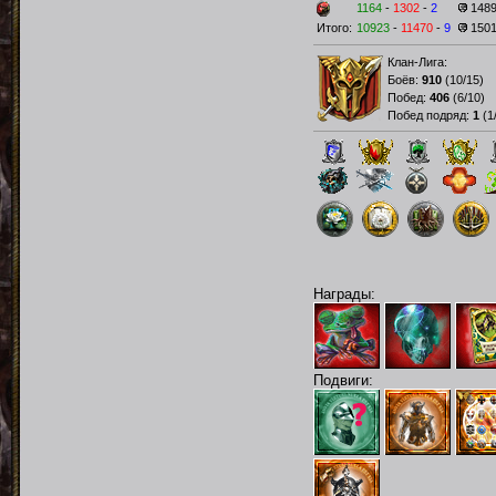
1164
-
1302
-
2
148
Итого:
10923
-
11470
-
9
150
Клан-Лига:
Боёв:
910
(
10/15
)
Побед:
406
(
6/10
)
Побед подряд:
1
(
1
Награды:
Подвиги: