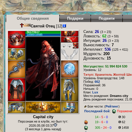
Общие сведения
Подарки
Подвиги
Святой Отец
[12]
Сила:
26
(3 + 23)
5617/5617
10585/10585
Ловкость:
62
(3 + 59)
Интуиция:
26
(3 + 23)
Выносливость:
7
Интеллект:
536
(125 + 411)
Мудрость:
200
Духовность:
15
Могущество: 51 994 824 530
Уровень: 12
Титул: Хранитель Желтой Шк
Уровень благородства: 148
Побед:
662
Поражений: 36
Ничьих: 0
Клан:
Lux
Место рождения:
Dreams city
День рождения персонажа: 21.09
Бои чести: (
Рейтинг
)
Последний бой
:
Поражени
Capital city
14
-
5
-
0
30
Персонаж не в клубе, но был тут:
19
-
6
-
0
62
2026.05.08 03:37
305
-
24
-
0
1458
(3 месяца 1 день назад)