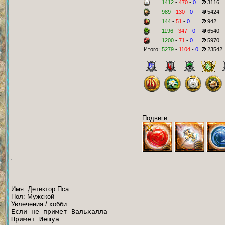
1412
-
470
-
0
3116
989
-
130
-
0
5424
144
-
51
-
0
942
1196
-
347
-
0
6540
1200
-
71
-
0
5970
Итого:
5279
-
1104
-
0
23542
Подвиги:
Имя: Детектор Пса
Пол: Мужской
Увлечения / хобби:
Если не примет Вальхалла
Примет Иешуа