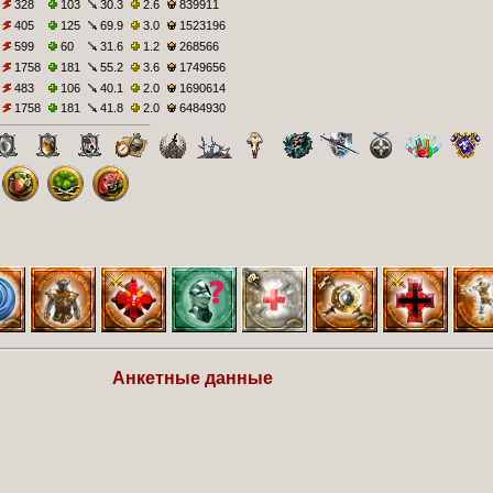
328
103
30.3
2.6
839911
405
125
69.9
3.0
1523196
599
60
31.6
1.2
268566
1758
181
55.2
3.6
1749656
483
106
40.1
2.0
1690614
1758
181
41.8
2.0
6484930
Анкетные данные