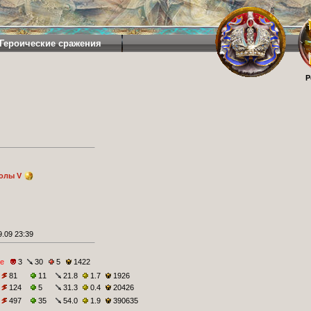
Героические сражения
Р
олы V
.09 23:39
е
3
30
5
1422
81
11
21.8
1.7
1926
124
5
31.3
0.4
20426
497
35
54.0
1.9
390635