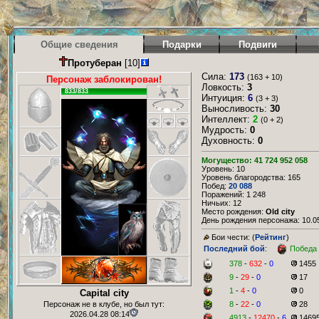
Общие сведения
Подарки
Подвиги
Протуберан
[10]
Сила:
173
(163 + 10)
Персонаж заблокирован!
Ловкость:
3
833/833
Интуиция:
6
(3 + 3)
Выносливость:
30
Интеллект:
2
(0 + 2)
Мудрость:
0
Духовность:
0
Могущество: 41 724 952 058
Уровень: 10
Уровень благородства: 165
Побед:
20 088
Поражений: 1 248
Ничьих: 12
Место рождения:
Old city
День рождения персонажа: 10.05
Бои чести: (
Рейтинг
)
Последний бой
:
Победа
378
-
632
-
0
1455
9
-
29
-
0
17
1
-
4
-
0
0
Capital city
Персонаж не в клубе, но был тут:
8
-
22
-
0
28
2026.04.28 08:14
4913
-
12470
-
6
1469