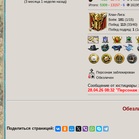
(3 месяца 1 неделю назад)
Итого:
5309
-
13157
-
6
1619
Клан-Лига:
Боёв:
181
(
1/15
)
Побед:
113
(
33/40
)
Побед подряд:
1
(
1
Персонаж заблокирован
Обезличен
Сообщение от юстициары :
28.04.26 08:32 "Персона
Обезл
Поделиться страницей: