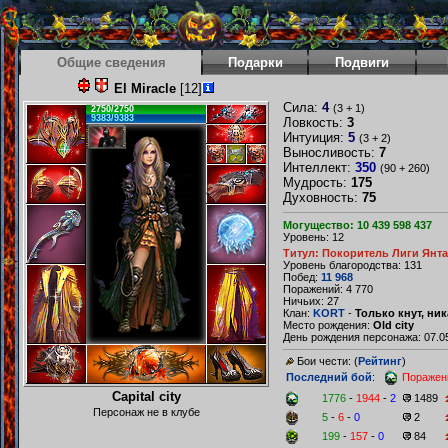
Общие сведения
Подарки
Подвиги
El Miracle
[12]
Сила:
4
(3 + 1)
2750/2750
9383/9383
Ловкость:
3
Интуиция:
5
(3 + 2)
Выносливость:
7
Интеллект:
350
(90 + 260)
Мудрость:
175
Духовность:
75
Могущество: 10 439 598 437
Уровень: 12
Титул: Покоритель Лиги Янт
Уровень благородства: 131
Побед:
11 968
Поражений: 4 770
Ничьих: 27
Клан:
KORT
-
Только кнут, ни
Место рождения:
Old city
День рождения персонажа: 07.05
Бои чести: (
Рейтинг
)
Последний бой
:
Поражен
Capital city
1776
-
1944
-
2
1489
Персонаж не в клубе
5
-
6
-
0
2
199
-
157
-
0
84