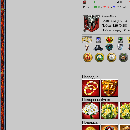
1
-
1
-
0
0
Итого:
1981
-
2108
-
2
1575
Клан-Лига:
Боёв:
313
(
13/15
)
Побед:
129
(
9/10
)
Побед подряд:
2
(
2
Награды:
Подарены букеты:
Подарки: