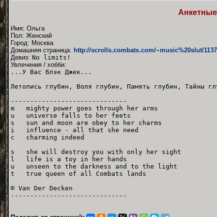
Анкетные
Имя: Ольга
Пол: Женский
Город: Москва
Домашняя страница:
http://scrolls.combats.com/~music%20slut/113
Девиз:
No limits!
Увлечения / хобби:
...У Вас Блэк Джек...
Летопись глубин, Воля глубин, Память глубин, Тайны гл
------------------------------
m mighty power goes through her arms
u universe falls to her feets
s sun and moon are obey to her charms
i influence - all that she need
c charming indeed
s she will destroy you with only her sight
l life is a toy in her hands
u unseen to the darkness and to the light
t true queen of all Combats lands
© Van Der Decken
------------------------------