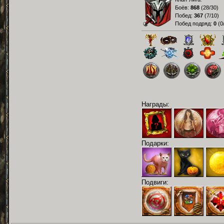
Боёв:
868
(
28/30
)
Побед:
367
(
7/10
)
Побед подряд:
0
(
0
Награды:
Подарки:
Подвиги: