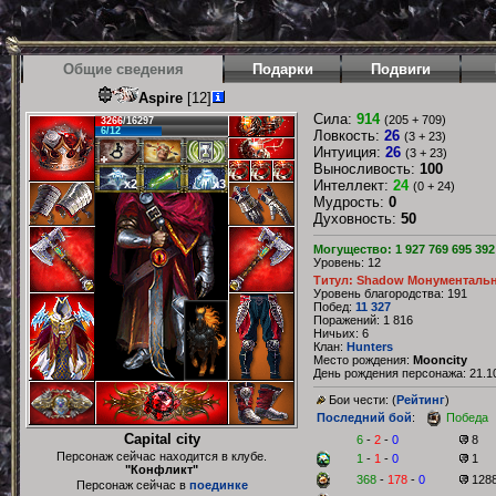
Общие сведения
Подарки
Подвиги
Aspire
[12]
Сила:
914
(205 + 709)
3266/16297
6/12
Ловкость:
26
(3 + 23)
Интуиция:
26
(3 + 23)
Выносливость:
100
x2
x3
Интеллект:
24
(0 + 24)
Мудрость:
0
Духовность:
50
Могущество: 1 927 769 695 392
Уровень: 12
Титул: Shadow Монументаль
Уровень благородства: 191
Побед:
11 327
Поражений: 1 816
Ничьих: 6
Клан:
Hunters
Место рождения:
Mooncity
День рождения персонажа: 21.10
Бои чести: (
Рейтинг
)
Последний бой
:
Победа
Capital city
6
-
2
-
0
8
Персонаж сейчас находится в клубе.
1
-
1
-
0
1
"Конфликт"
368
-
178
-
0
128
Персонаж сейчас в
поединке