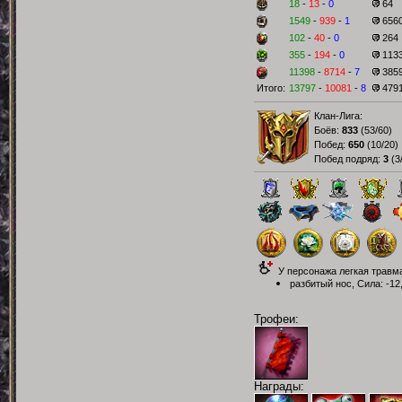
18
-
13
-
0
64
1549
-
939
-
1
656
102
-
40
-
0
264
355
-
194
-
0
113
11398
-
8714
-
7
385
Итого:
13797
-
10081
-
8
479
Клан-Лига:
Боёв:
833
(
53/60
)
Побед:
650
(
10/20
)
Побед подряд:
3
(
3
У персонажа легкая травм
разбитый нос, Сила: -12,
Трофеи:
Награды: