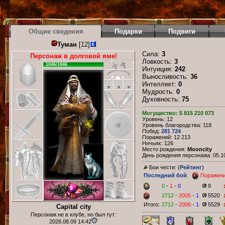
Общие сведения
Подарки
Подвиги
Туман
[12]
Сила:
3
Персонаж в долговой яме!
Ловкость:
3
1046/1046
Интуиция:
242
Выносливость:
36
Интеллект:
0
Мудрость:
0
Духовность:
75
Могущество: 5 815 210 073
Уровень: 12
Уровень благородства: 118
Побед:
281 724
Поражений: 12 213
Ничьих: 126
Место рождения:
Mooncity
День рождения персонажа: 05.10
Бои чести: (
Рейтинг
)
Последний бой
:
Поражен
0
-
1
-
0
9
2712
-
2005
-
1
5520
Итого:
2712
-
2006
-
1
5529
Capital city
Персонаж не в клубе, но был тут:
2026.08.09 14:42