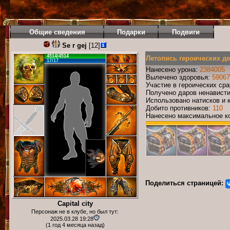
Общие сведения
Подарки
Подвиги
Se r gej
[12]
4514/4514
Летопись героических д
17/17
Нанесено урона:
2384005
Вылечено здоровья:
59067
Участие в героических ср
Получено даров ненавист
Использовано натисков и 
Добито противников:
110
Нанесено максимальное ко
Поделиться страницей:
Capital city
Персонаж не в клубе, но был тут:
2025.03.28 19:28
(1 год 4 месяца назад)