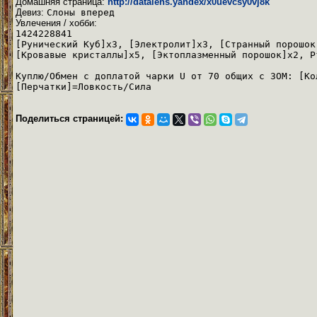
Домашняя страница:
http://datalens.yandex/x0uevcsy0vj8k
Девиз:
Слоны вперед
Увлечения / хобби:
1424228841
[Рунический Куб]x3, [Электролит]x3, [Странный порошок
[Кровавые кристаллы]x5, [Эктоплазменный порошок]x2, Р
Куплю/Обмен с доплатой чарки U от 70 общих с ЗОМ: [Ко
[Перчатки]=Ловкость/Сила
Поделиться страницей: