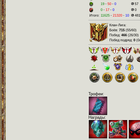
19
-
50
-
0
57
0
-
17
-
0
0
Итого:
11625
-
21320
-
10
48
Клан-Лига:
Боёв:
715
(
55/60
)
Побед:
466
(
26/30
)
Побед подряд:
0
(
0
Трофеи:
Награды: