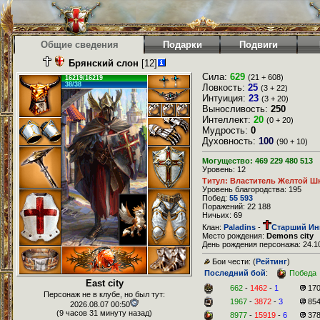
Общие сведения
Подарки
Подвиги
Брянский слон
[12]
Сила:
629
(21 + 608)
16219/16219
38/38
Ловкость:
25
(3 + 22)
Интуиция:
23
(3 + 20)
Выносливость:
250
Интеллект:
20
(0 + 20)
Мудрость:
0
Духовность:
100
(90 + 10)
Могущество: 469 229 480 513
Уровень: 12
Титул: Властитель Желтой Ш
Уровень благородства: 195
Побед:
55 593
Поражений: 22 188
Ничьих: 69
Клан:
Paladins
-
Старший Ин
Место рождения:
Demons city
День рождения персонажа: 24.10
Бои чести: (
Рейтинг
)
Последний бой
:
Победа
East city
662
-
1462
-
1
17
Персонаж не в клубе, но был тут:
1967
-
3872
-
3
85
2026.08.07 00:50
(9 часов 31 минуту назад)
8977
-
15919
-
6
37