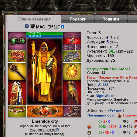
Общие сведения
Подарки
Подвиги
MAG_Elf
[12]
Сила:
3
3755/3755
8933/8933
Ловкость:
4
(3 + 1)
Интуиция:
5
(3 + 2)
Выносливость:
7
Интеллект:
341
(120 + 221)
Мудрость:
150
Духовность:
75
Могущество: 7 892 232 447
Уровень: 12
Титул: Покоритель Лиги Янт
Уровень благородства: 114
Побед:
21 633
Поражений: 4 957
Ничьих: 18
Клан:
NightWatch
Место рождения:
Sandcity
День рождения персонажа: 17.05
Бои чести: (
Рейтинг
)
Последний бой
:
Поражен
Emeralds city
0
-
2
-
0
0
Персонаж не в клубе, но был тут:
2040
-
1826
-
3
841
2026.08.10 09:02
65
-
65
-
0
46
(8 часов 49 минут назад)