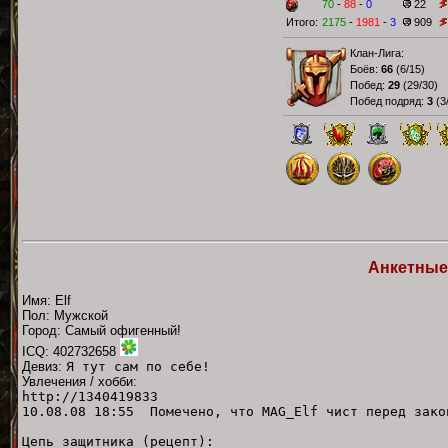
70
-
88
-
0
22
Итого:
2175
-
1981
-
3
909
Клан-Лига:
Боёв:
66
(
6/15
)
Побед:
29
(
29/30
)
Побед подряд:
3
(
3
Анкетные
Имя: Elf
Пол: Мужской
Город: Самый офигенный!
ICQ: 402732658
Девиз:
Я тут сам по себе!
Увлечения / хобби:
http://1340419833
10.08.08 18:55 Помечено, что MAG_Elf чист перед зако
Цепь защитника (рецепт):