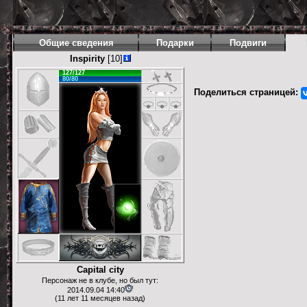
Общие сведения
Подарки
Подвиги
Inspirity
[10]
127/127
80/80
Поделиться страницей:
Capital city
Персонаж не в клубе, но был тут:
2014.09.04 14:40
(11 лет 11 месяцев назад)