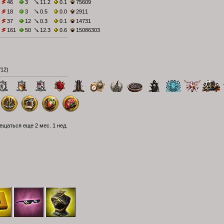
46
3
11.2
0.1
75609
18
3
0.5
0.0
2911
37
12
0.3
0.1
14731
161
50
12.3
0.6
15086303
/12
)
щаться еще 2 мес. 1 нед.