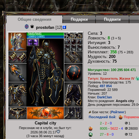
Общие сведения
Подарки
Подвиги
prostofan
[12]
Сила:
3
5441/5441
10891/10891
Ловкость:
8
(3 + 5)
Интуиция:
3
Выносливость:
7
Интеллект:
358
(75 + 283)
Мудрость:
200
Духовность:
75
Могущество: 100 295 604 471
Уровень: 12
Титул: Хранитель Жизни IV
Уровень благородства: 175
Побед:
497 854
Поражений: 22 589
Ничьих: 207
Клан:
DarkClan
Место рождения:
Angels city
День рождения персонажа: 29.04
Бои чести: (
Рейтинг
)
Последний бой
:
Поражен
Capital city
2
-
2
-
0
1
Персонаж не в клубе, но был тут:
8005
-
5622
-
4
28000
2026.08.06 21:17
27
-
8
-
0
72
(3 часа 36 минут назад)