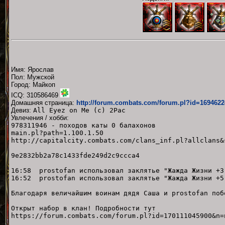
Имя: Ярослав
Пол: Мужской
Город: Майкоп
ICQ: 310586469
Домашняя страница:
http://forum.combats.com/forum.pl?id=169462
Девиз:
All Eyez on Me (c) 2Pac
Увлечения / хобби:
978311946 - походов каты 0 балахонов
main.pl?path=1.100.1.50
http://capitalcity.combats.com/clans_inf.pl?allclans&
9e2832bb2a78c1433fde249d2c9ccca4
16:58 prostofan использовал заклятье "Жажда Жизни +3
16:52 prostofan использовал заклятье "Жажда Жизни +5
Благодаря величайшим воинам дядя Саша и prostofan поб
Открыт набор в клан! Подробности тут
https://forum.combats.com/forum.pl?id=170111045900&n=