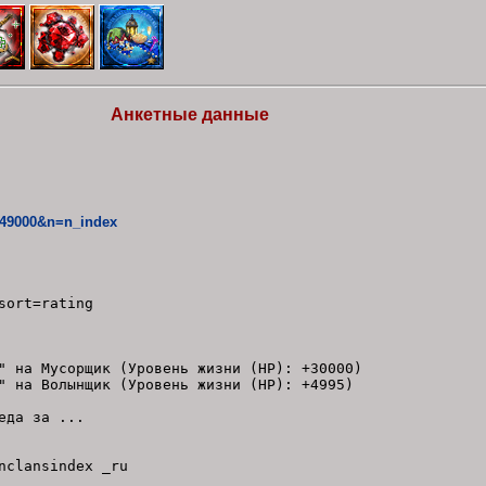
Анкетные данные
249000&n=n_index
sort=rating
" на Мусорщик (Уровень жизни (HP): +30000)
" на Волынщик (Уровень жизни (HP): +4995)
еда за ...
nclansindex _ru