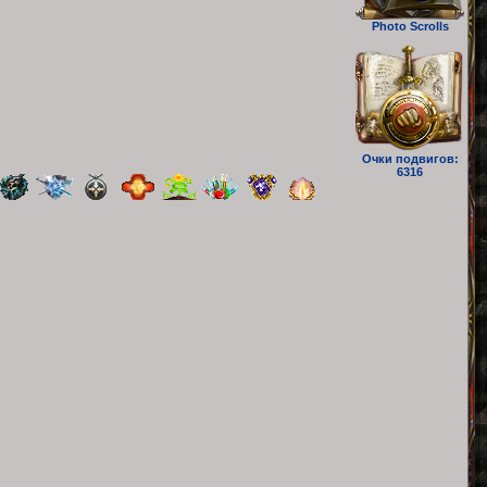
Photo Scrolls
Очки подвигов:
6316