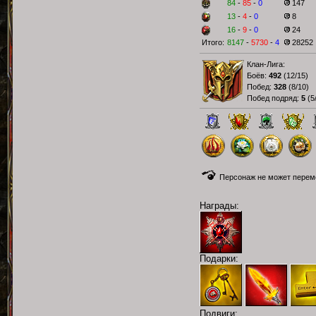
84
-
85
-
0
147
13
-
4
-
0
8
16
-
9
-
0
24
Итого:
8147
-
5730
-
4
28252
Клан-Лига:
Боёв:
492
(
12/15
)
Побед:
328
(
8/10
)
Побед подряд:
5
(
5
Персонаж не может переме
Награды:
Подарки:
Подвиги: