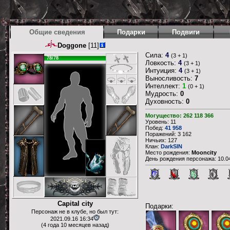
Общие сведения
Подарки
Подвиги
Doggone
[11]
Сила:
4
(3 + 1)
78/78
Ловкость:
4
(3 + 1)
Интуиция:
4
(3 + 1)
Выносливость:
7
Интеллект:
1
(0 + 1)
Мудрость:
0
Духовность:
0
Могущество: 262 118 366
Уровень: 11
Побед:
41 958
Поражений: 3 162
Ничьих: 127
Клан:
DarkSIN
Место рождения:
Mooncity
День рождения персонажа: 10.04
Capital city
Подарки:
Персонаж не в клубе, но был тут:
2021.09.16 16:34
(4 года 10 месяцев назад)