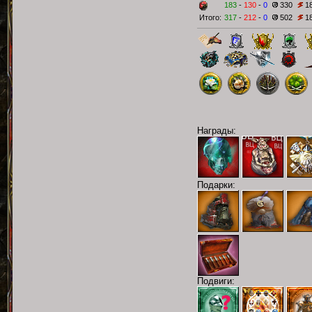
183
-
130
-
0
330
1
Итого:
317
-
212
-
0
502
1
Награды:
Подарки:
Подвиги: