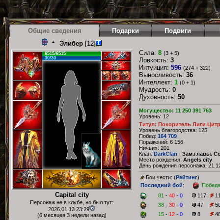
Общие сведения
Подарки
Подвиги
Элибер
[12]
Сила:
8
(3 + 5)
6515/6515
30/30
Ловкость:
3
Интуиция:
596
(274 + 322)
Выносливость:
36
Интеллект:
1
(0 + 1)
Мудрость:
0
Духовность:
50
Могущество: 11 250 391 763
Уровень: 12
Титул: Покоритель Лиги Цит
Уровень благородства: 125
Побед:
164 709
Поражений: 6 156
Ничьих: 201
Клан:
DarkClan
-
Зам.главы. С
Место рождения:
Angels city
День рождения персонажа: 21.12
Бои чести: (
Рейтинг
)
Последний бой
:
Побед
Capital city
81
-
40
-
0
117
1
Персонаж не в клубе, но был тут:
38
-
30
-
0
47
5
2026.01.13 23:29
15
-
12
-
0
8
4
(6 месяцев 3 недели назад)