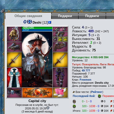
Общие сведения
Подарки
Подвиги
Deshi
[12]
Сила:
4
(3 + 1)
4281/4281
17/17
Ловкость:
489
(242 + 247)
Интуиция:
5
(3 + 2)
Выносливость:
31
Интеллект:
2
(0 + 2)
Мудрость:
0
Духовность:
75
Могущество: 4 055 649 394
Уровень: 12
Титул: Покоритель Лиги Янт
Уровень благородства: 98
Побед:
49 777
Поражений: 7 377
Ничьих: 106
Клан:
Freemen
Место рождения:
Devils city
День рождения персонажа: 17.09
Бои чести: (
Рейтинг
)
Последний бой
:
Поражен
Capital city
0
-
1
-
0
0
Персонаж не в клубе, но был тут:
320
-
1038
-
0
164
2026.05.01 19:26
Итого:
320
-
1039
-
0
164
(3 месяца 6 дней назад)