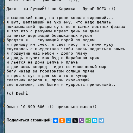
Дася - ты ЛучшиЙ!! но Каришка - ЛучшЕ ВСЕХ :))
я маленький паяц, на троне короля сидевший...
я шут, шептавший на ухо ему, что надо делать
показывавший правды суть не в самых лестных фразах
я тот кто с разумом играет день за днем
за нитки дергающий бездыханных кукол
бродяга я... скучающий порой по людям
я приношу им смех, я свет несу, и с ними муку
спускаясь с пьедестала чтобы вновь подняться ввысь
я подшутив над небом - долго плачу
и дождь стучит как будто барабанов крик
и льется на дома шепча и плача
я двигаюсь вперед - идет со мною целый мир
бегу назад за горизонтом солнце пряча
я просто шут и для кого-то я кумир
советник короля я, прочь скользящий...
вне времени, вне бытия я мудрость приносящий...
(c) Deshi
Опыт: 10 999 666 :)) прикольно вышло))
Поделиться страницей: