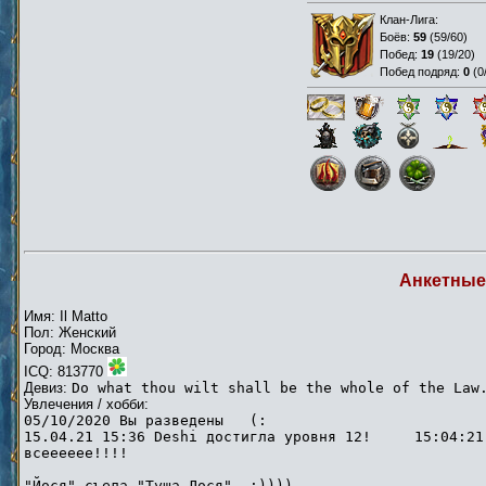
Клан-Лига:
Боёв:
59
(
59/60
)
Побед:
19
(
19/20
)
Побед подряд:
0
(
0
Анкетные
Имя: Il Matto
Пол: Женский
Город: Москва
ICQ: 813770
Девиз:
Do what thou wilt shall be the whole of the Law
Увлечения / хобби:
05/10/2020 Вы разведены (:
15.04.21 15:36 Deshi достигла уровня 12! 15:04:21
всееееее!!!!
"Йося" съела "Туша Лося" :))))