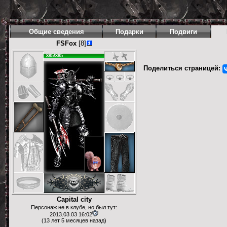
Общие сведения
Подарки
Подвиги
FSFox
[8]
385/385
Поделиться страницей:
Capital city
Персонаж не в клубе, но был тут:
2013.03.03 16:02
(13 лет 5 месяцев назад)