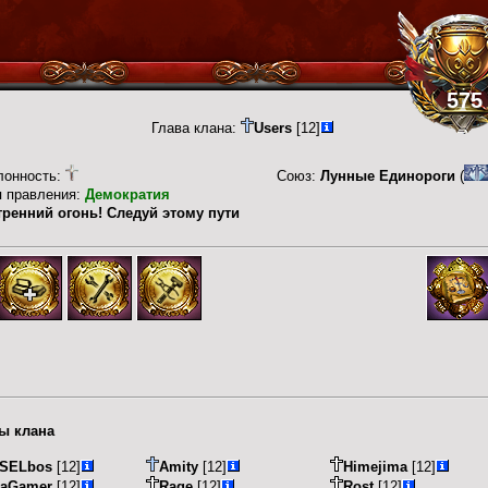
575
Глава клана:
Users
[12]
лонность:
Союз:
Лунные Единороги
(
п правления:
Демократия
тренний огонь! Следуй этому пути
ы клана
ESELbos
[12]
Amity
[12]
Himejima
[12]
caGamer
[12]
Rage
[12]
Rost
[12]