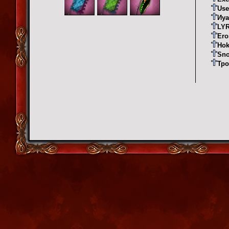
Use
Иуа
LY
Ero
Ho
Sn
Тро