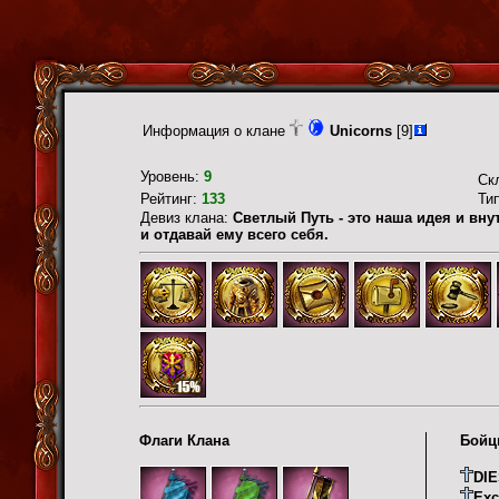
Информация о клане
Unicorns
[9]
Уровень:
9
Ск
Рейтинг:
133
Ти
Девиз клана:
Светлый Путь - это наша идея и вну
и отдавай ему всего себя.
Флаги Клана
Бойц
DI
Ex