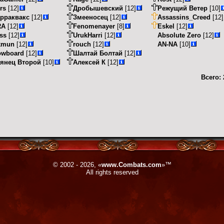
rs
[12]
Дробышевский
[12]
Режущий Ветер
[10]
рраквакс
[12]
Змееносец
[12]
Assassins_Creed
[12]
RA
[12]
Fenomenayer
[8]
Eskel
[12]
ss
[12]
UrukHarri
[12]
Absolute Zero
[12]
kmun
[12]
rouch
[12]
AN-NA
[10]
owboard
[12]
Шалтай Болтай
[12]
янец Второй
[10]
Алексей К
[12]
Всего:
© 2002 - 2026, «
www.Combats.com
»™
All rights reserved