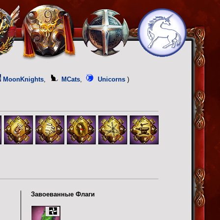
MoonKnights
,
MCats
,
Unicorns
)
Завоеванные Флаги