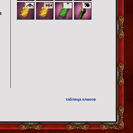
4
таблица кланов