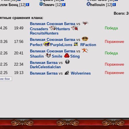
илли Бонц
[12]
Темич
[12]
hellouin
[12]
Всего:
2
ятные сражения клана:
Великая Союзная Битва
vs
04.26
19:49
Победа
Crusaders
Hunters
RecruitsHunters
Великая Союзная Битва
vs
03.26
17:56
Поражение
Perfect
PurpleLions
RFaction
Великая Союзная Битва
vs
02.26
20:41
Победа
Shaolin
Smile
Sting
Великая Битва
vs
02.25
22:34
Поражение
DarkCelestialclan
02.25
19:13
Поражение
Великая Битва
vs
Wolverines