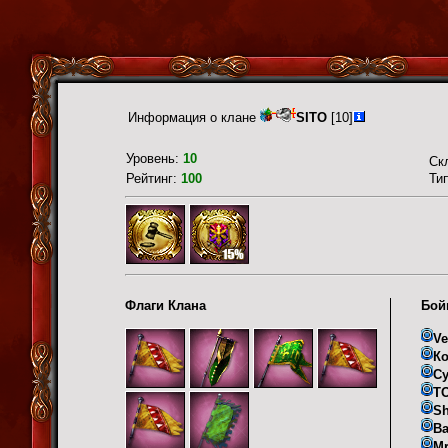
Информация о клане
SITO
[10]
Уровень:
10
Ск
Рейтинг:
100
Ти
Флаги Клана
Бой
V
К
С
Т
Sh
Ва
Mr