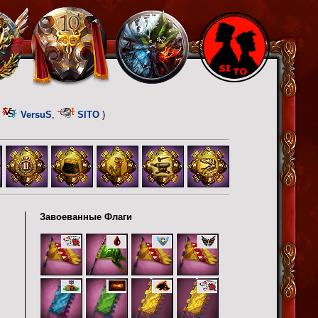
,
VersuS
,
SITO
)
Завоеванные Флаги