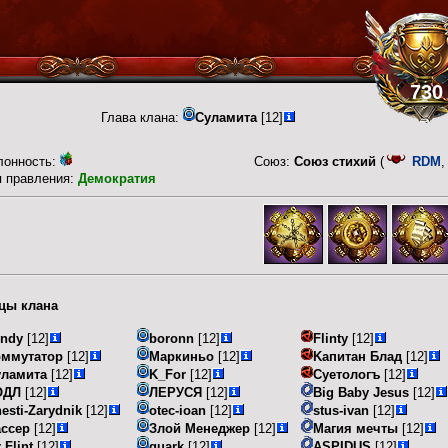
730
Глава клана:
Суламита
[12]
лонность:
Союз:
Союз стихий
(
RDM
п правления:
Демократия
цы клана
endy
[12]
boronn
[12]
Flinty
[12]
оммутатор
[12]
Маркиньо
[12]
Kапитан Блад
[12]
уламита
[12]
K_For
[12]
Суетологъ
[12]
ОДЛ
[12]
ЛЕРУСЯ
[12]
Big Baby Jesus
[12]
esti-Zarydnik
[12]
otec-ioan
[12]
stus-ivan
[12]
ссер
[12]
Злой Менеджер
[12]
Магия мечты
[12]
 Flint
[12]
quark
[12]
ASPIDUS
[12]