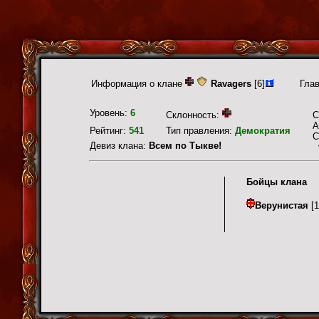
Информация о клане
Ravagers
[6]
Гла
Уровень:
6
Склонность:
С
А
Рейтинг:
541
Тип правления:
Демократия
С
Девиз клана:
Всем по Тыкве!
Бойцы клана
Верунистая
[1