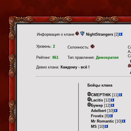
Информация о клане
NightStrangers
[2]
Уровень:
2
Склонность:
С
А
С
Рейтинг:
861
Тип правления:
Демократия
Девиз клана:
Каждому - всё !
Бойцы клана
CMEPTHIK
[11]
Lacitis
[12]
Бумер
[12]
Adelbert
[10]
Frostix
[8]
Mr Romantic
[10]
MS
[10]