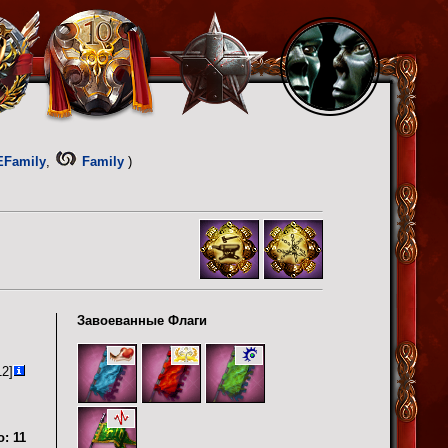
EFamily
,
Family
)
Завоеванные Флаги
12]
о:
11