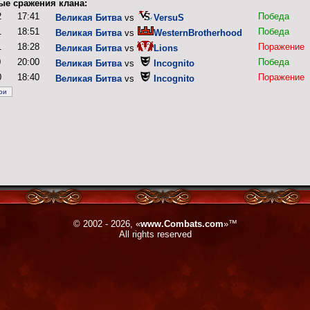
ые сражения клана:
2
17:41
Победа
Великая Битва
vs
VersuS
1
18:51
Победа
Великая Битва
vs
WesternBrotherhood
1
18:28
Поражение
Великая Битва
vs
Lions
0
20:00
Победа
Великая Битва
vs
Incognito
0
18:40
Поражение
Великая Битва
vs
Incognito
© 2002 - 2026, «
www.Combats.com
»™
All rights reserved