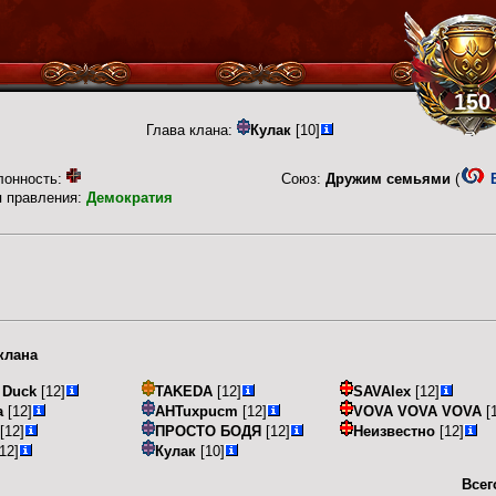
150
Глава клана:
Кулак
[10]
лонность:
Союз:
Дружим семьями
(
п правления:
Демократия
клана
 Duck
[12]
TAKEDA
[12]
SAVAlex
[12]
а
[12]
AHTuxpucm
[12]
VOVA VOVA VOVA
[
[12]
ПРОСТО БОДЯ
[12]
Неизвестно
[12]
12]
Кулак
[10]
Всег