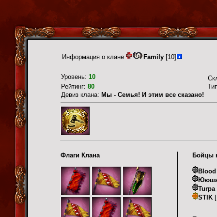
Информация о клане
Family
[10]
Уровень:
10
Ск
Рейтинг:
80
Ти
Девиз клана:
Мы - Семья! И этим все сказано!
Флаги Клана
Бойцы 
Blood
Ююш
Turpa
STIK
[