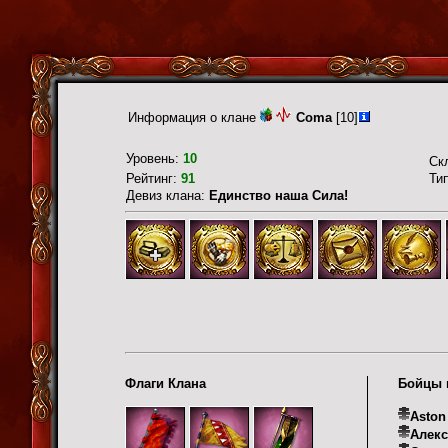
Информация о клане
Coma
[10]
Уровень:
10
Ск
Рейтинг:
91
Ти
Девиз клана:
Единство наша Сила!
Флаги Клана
Бойцы 
Aston
Алекс