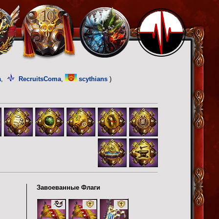
a
,
RecruitsComa
,
scythians
)
Завоеванные Флаги