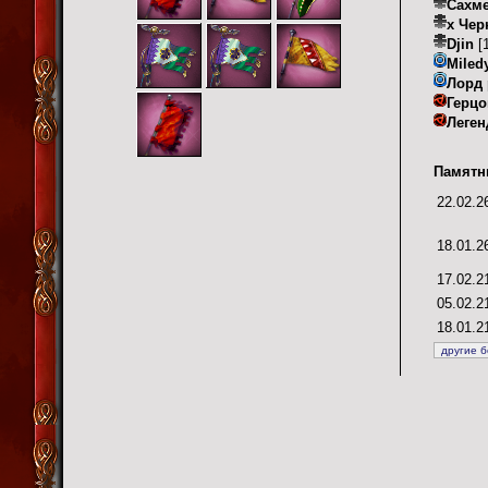
Сахм
х Чер
Djin
[1
Miled
Лорд
Герцо
Леген
Памятн
22.02.2
18.01.2
17.02.2
05.02.2
18.01.2