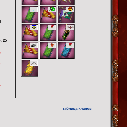
:
25
е
е
е
таблица кланов