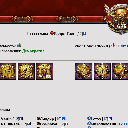
625
Глава клана:
Герцог Грин
[12]
лонность:
Союз:
Союз Стихий
(
Com
п правления:
Демократия
клана
 Martin
[12]
Линдир
[10]
Lotos
[12]
 из Эвиала
[12]
Bro-poker
[12]
Миколайович
[12]