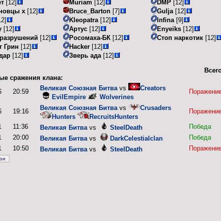
ет
[12]
Muriam
[12]
DMP
[12]
новцы х
[12]
Bruce_Barton
[7]
Gulja
[12]
2]
Kleopatra
[12]
Infina
[9]
y
[12]
Артус
[12]
Enyeiks
[12]
 разрушений
[12]
Росомаха-БК
[12]
Стоп наркотик
[12]
г Грин
[12]
Hacker
[12]
дар
[12]
Зверь ада
[12]
Всего
ые сражения клана:
Великая Союзная Битва
vs
Creators
6
20:59
Поражени
EvilEmpire
Wolverines
Великая Союзная Битва
vs
Crusaders
6
19:16
Поражени
Hunters
RecruitsHunters
1
11:36
Победа
Великая Битва
vs
SteelDeath
1
20:00
Победа
Великая Битва
vs
DarkCelestialclan
1
10:50
Поражени
Великая Битва
vs
SteelDeath