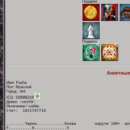
Подарки:
Подвиги:
Анкетные
Имя: Pasha
Пол: Мужской
Город: :dnt:
ICQ: 328086218
Девиз:
:smsh9:
Увлечения / хобби:
Счет: 1021747710
........Чарки............Оковы наручи 100+ шлем 
F..........9..............5