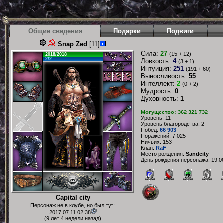
Общие сведения
Подарки
Подвиги
Snap Zed
[11]
Сила:
27
(15 + 12)
2018/2018
2/2
Ловкость:
4
(3 + 1)
Интуиция:
251
(191 + 60)
Выносливость:
55
Интеллект:
2
(0 + 2)
Мудрость:
0
Духовность:
1
Могущество: 362 321 732
Уровень: 11
Уровень благородства: 2
Побед:
66 903
Поражений: 7 025
Ничьих: 153
Клан:
RaF
Место рождения:
Sandcity
День рождения персонажа: 19.06
Capital city
Персонаж не в клубе, но был тут:
2017.07.11 02:38
(9 лет 4 недели назад)