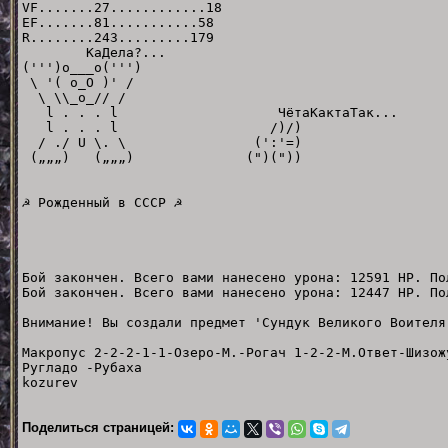
VF.......27............18
EF.......81...........58
R........243.........179
КаДела?...
(''')о___о(''')
\ '( о_О )' /
\ \\_о_// /
l . . . l ЧётаКактаТак...
l . . . l /)/)
/ ./ U \. \ (':'=)
(„„„) („„„) (")("))
☭ Рожденный в СССР ☭
Бой закончен. Всего вами нанесено урона: 12591 HP. По
Бой закончен. Всего вами нанесено урона: 12447 HP. По
Внимание! Вы создали предмет 'Сундук Великого Воителя
Макропус 2-2-2-1-1-Озеро-М.-Рогач 1-2-2-М.Ответ-Шизож
Ругладо -Рубаха
kozurev
Поделиться страницей: