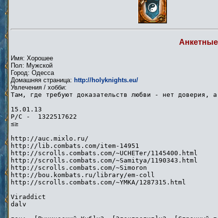
Анкетные
Имя: Хорошее
Пол: Мужской
Город: Одесса
Домашняя страница:
http://holyknights.eu/
Увлечения / хобби:
Там, где требуют доказательств любви - нет доверия, а
15.01.13
Р/С - 1322517622
≤≥
http://auc.mixlo.ru/
http://lib.combats.com/item-14951
http://scrolls.combats.com/~UCHETer/1145400.html
http://scrolls.combats.com/~Samitya/1190343.html
http://scrolls.combats.com/~Simoron
http://bou.kombats.ru/library/em-coll
http://scrolls.combats.com/~YMKA/1287315.html
Viraddict
dalv