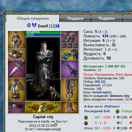
Общие сведения
Подарки
Подвиги
Swolf
[12]
Сила:
5
(3 + 2)
2714/2714
15/15
Ловкость:
434
(248 + 186)
Интуиция:
6
(3 + 3)
Выносливость:
31
Интеллект:
1
(0 + 1)
Мудрость:
0
Духовность:
50
Могущество: 1 398 497 311
Уровень: 12
Титул: Покоритель Лиги Хри
Уровень благородства: 100
Побед:
288 211
Поражений: 13 514
Ничьих: 166
Клан:
HolyKnights
Место рождения:
Demons city
День рождения персонажа: 10.06
Бои чести: (
Рейтинг
)
Последний бой
:
Побед
Capital city
867
-
1238
-
0
1185
Персонаж не в клубе, но был тут:
0
-
1
-
0
1
2019.12.30 22:44
Итого:
867
-
1239
-
0
1186
(6 лет 7 месяцев назад)