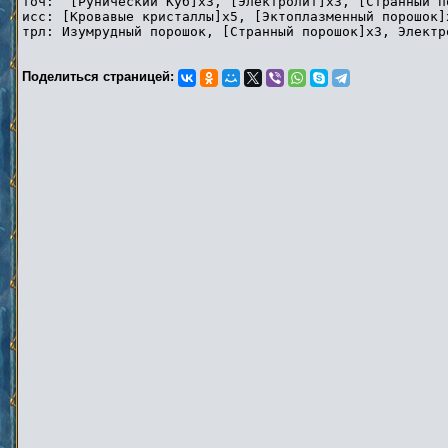
точ: [Рунический Куб]x3, [Электролит]x3, [Странный п
исс: [Кровавые кристаллы]x5, [Эктоплазменный порошок]
трл: Изумрудный порошок, [Странный порошок]x3, Электр
Поделиться страницей: