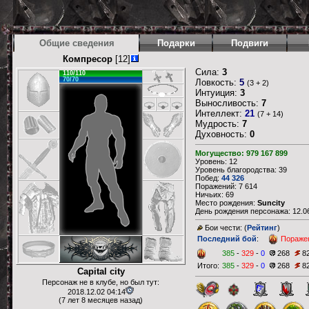
Общие сведения
Подарки
Подвиги
Компресор
[12]
Сила:
3
110/110
70/70
Ловкость:
5
(3 + 2)
Интуиция:
3
Выносливость:
7
Интеллект:
21
(7 + 14)
Мудрость:
7
Духовность:
0
Могущество: 979 167 899
Уровень: 12
Уровень благородства: 39
Побед:
44 326
Поражений: 7 614
Ничьих: 69
Место рождения:
Suncity
День рождения персонажа: 12.06
Бои чести: (
Рейтинг
)
Последний бой
:
Пораже
385
-
329
-
0
268
8
Итого:
385
-
329
-
0
268
8
Capital city
Персонаж не в клубе, но был тут:
2018.12.02 04:14
(7 лет 8 месяцев назад)