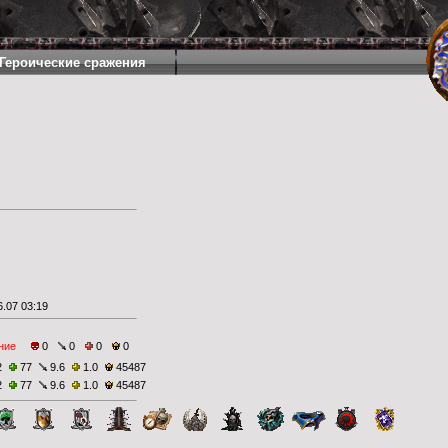
Героические сражения
.07 03:19
ние
0
0
0
0
2
77
9.6
1.0
45487
2
77
9.6
1.0
45487