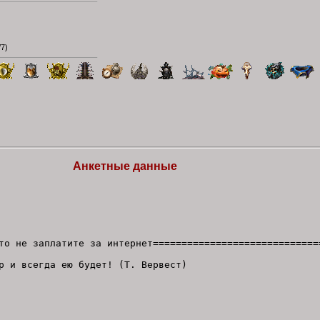
/7
)
Анкетные данные
то не заплатите за интернет=============================
р и всегда ею будет! (Т. Вервест)