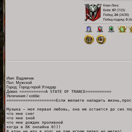
Клан-Лига:
Боёв:
67
(
7/15
)
Побед:
24
(
24/30
)
Побед подряд:
0
(
0
Имя: Вадимчик
Пол: Мужской
Город: Город-герой Угледар
Девиз:
===========A STATE OF TRANCE===========
Увлечения / хобби:
=====================Если желаете наладить жизнь,прос
Музыка – моя первая любовь, она ею остается до сих по
что мне снег
что мне зной
что мне дождик проливной
когда в БК онлайна 0)))
В клан не иду,в долг не даю,играю редко,но метко!