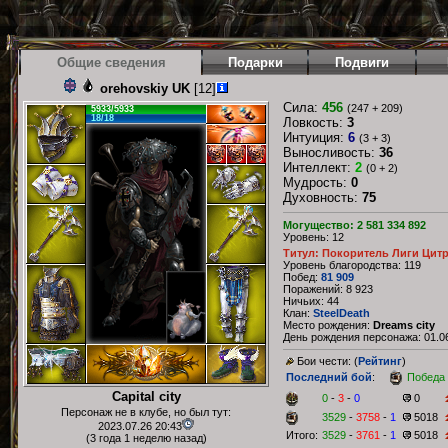
Общие сведения
Подарки
Подвиги
orehovskiy UK
[12]
Сила:
456
(247 + 209)
5933/5933
18/18
Ловкость:
3
Интуиция:
6
(3 + 3)
Выносливость:
36
Интеллект:
2
(0 + 2)
Мудрость:
0
Духовность:
75
Могущество: 2 581 334 892
Уровень: 12
Титул: Покоритель Лиги Цит
Уровень благородства: 119
Побед:
81 909
Поражений: 8 923
Ничьих: 44
Клан:
SteelDeath
Место рождения:
Dreams city
День рождения персонажа: 01.06
Бои чести: (
Рейтинг
)
Последний бой
:
Победа
Capital city
0
-
3
-
0
0
Персонаж не в клубе, но был тут:
3529
-
3758
-
1
5018
2023.07.26 20:43
Итого:
3529
-
3761
-
1
5018
(3 года 1 неделю назад)