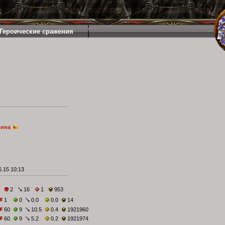
Героические сражения
рина
.15 10:13
2
16
1
953
1
0
0.0
0.0
14
60
9
10.5
0.4
1921960
60
9
5.2
0.2
1921974