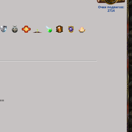
Очки подвигов:
2714
==