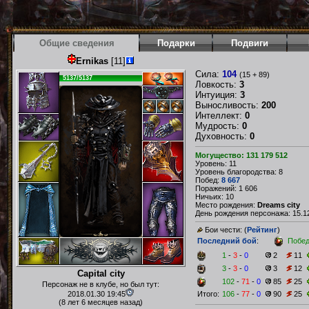
Общие сведения
Подарки
Подвиги
Ernikas
[11]
Сила:
104
(15 + 89)
5137/5137
Ловкость:
3
Интуиция:
3
Выносливость:
200
Интеллект:
0
Мудрость:
0
Духовность:
0
Могущество: 131 179 512
Уровень: 11
Уровень благородства: 8
Побед:
8 667
Поражений: 1 606
Ничьих: 10
Место рождения:
Dreams city
День рождения персонажа: 15.12
Бои чести: (
Рейтинг
)
Последний бой
:
Побе
1
-
3
-
0
2
11
3
-
3
-
0
3
12
Capital city
102
-
71
-
0
85
25
Персонаж не в клубе, но был тут:
2018.01.30 19:45
Итого:
106
-
77
-
0
90
25
(8 лет 6 месяцев назад)