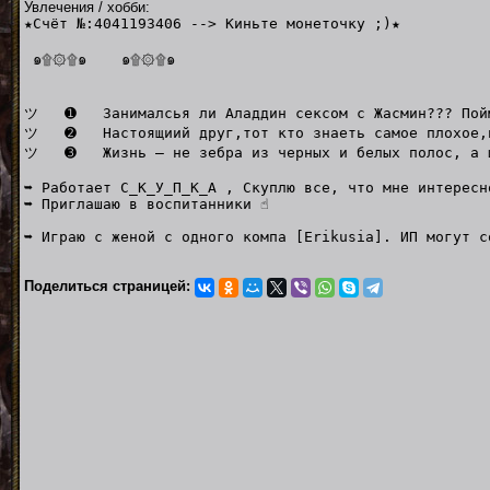
Увлечения / хобби:
★Счёт №:4041193406 --> Киньте монеточку ;)★
๑۩۞۩๑ ๑۩۞۩๑
ツ ➊ Занималсья ли Аладдин секcом с Жасмин??? Пойме
ツ ➋ Настоящиий друг,тот кто знаеть самое плохое,н
ツ ➌ Жизнь — не зебра из черных и белых полос, а ша
➥ Работает С_К_У_П_К_А , Скуплю все, что мне интересн
➥ Приглашаю в воспитанники ☝
➥ Играю с женой с одного компа [Erikusia]. ИП могут с
Поделиться страницей: