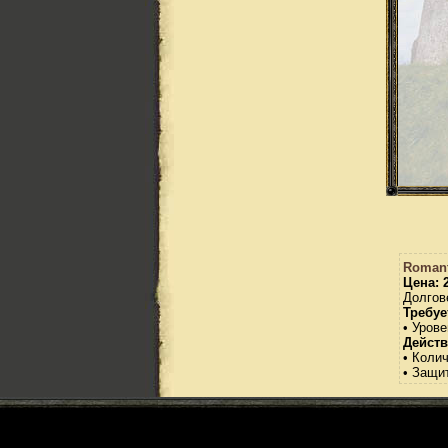
Romant
Цена: 
Долгов
Требуе
• Урове
Действ
• Коли
• Защит