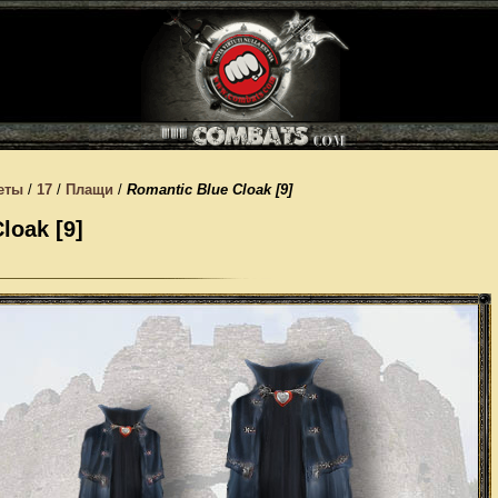
еты
/
17
/
Плащи
/
Romantic Blue Cloak [9]
loak [9]