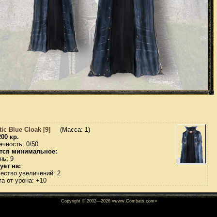
ic Blue Cloak [9]
(Масса: 1)
200 кр.
ечность: 0/50
тся минимальное:
нь: 9
ует на:
чество увеличений: 2
а от урона: +10
Copyright © 2002—
2026
«www.Combats.com»