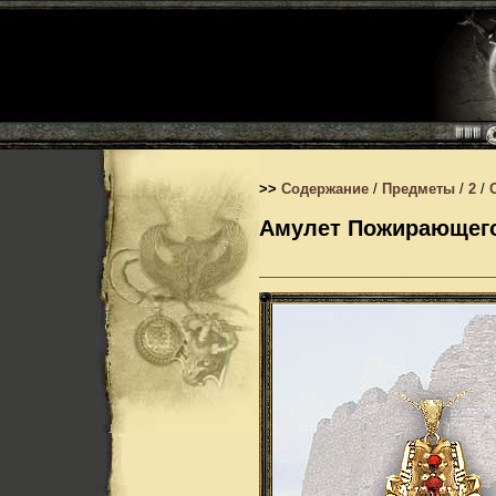
>>
Содержание
/
Предметы
/
2
/
Амулет Пожирающег