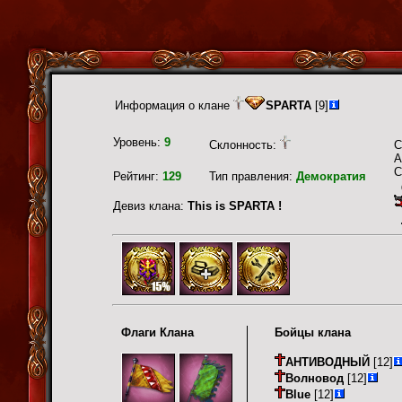
Информация о клане
SPARTA
[9]
Уровень:
9
Склонность:
С
А
С
Рейтинг:
129
Тип правления:
Демократия
Девиз клана:
This is SPARTA !
Флаги Клана
Бойцы клана
АНТИВОДНЫЙ
[12]
Волновод
[12]
Blue
[12]