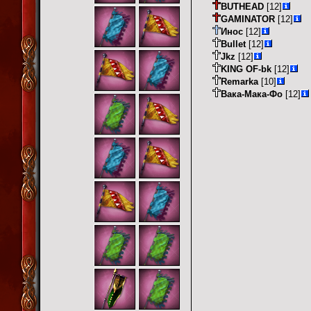
BUTHEAD
[12]
GAMINATOR
[12]
Инос
[12]
Bullet
[12]
Jkz
[12]
KING OF-bk
[12]
Remarka
[10]
Вака-Мака-Фо
[12]