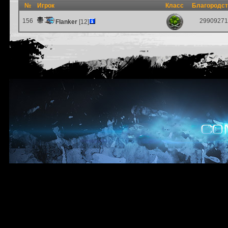
№
Игрок
Класс
Благородс
156
29909271
Flanker
[12]