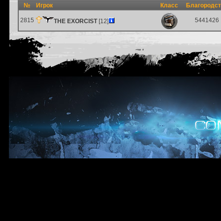
№
Игрок
Класс
Благородс
2815
5441426
THE EXORCIST
[12]