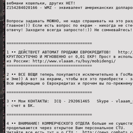
вебмани кошельки, других НЕТ!
Z154284020166 - WMZ - эквивалент американских долларо
Вопросы задавать МОЖНО, не надо спрашивать на это раз
Главное!)) Если есть вопрос по екрам - никогда не сте
отвечу! Заходите всегда запросто!:)) Не сомневайтесь!
====================================
1 •• ДЕЙСТВУЕТ АВТОМАТ ПРОДАЖИ ЕВРОКРЕДИТОВ! http:/
КРУГЛОСУТОЧНО И МГНОВЕННО от 0,01 ЕКР! Прост в испо
из России: http://www.vlaaam.ru/buy/mobidengi/
====================================
2 •• ВСЕ ВЕЩИ теперь покупаются исключительно в ГосМа
и Эме)) А вот за екрами, чтобы все это приобрести - з
Всю информацию о Еврокредитах и прочем вы по-прежнему
====================================
3 •• Мои КОНТАКТЫ: ICQ - 292061465 Skype - vlaa
- счет в БК.
====================================
4 •• ВНИМАНИЕ! КОММЕРЧЕСКОГО ОТДЕЛА больше не существ
проделываются через открытое Вам персональное CTU.
Читайте все есть тут = о CTU : http://news.combats.c