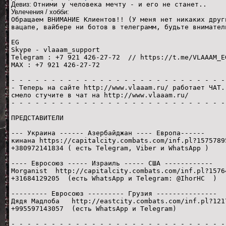
Девиз:
Отними у человека мечту - и его не станет..
Увлечения / хобби:
Обращаем ВНИМАНИЕ Клиентов!! (У меня нет никаких друг
вацапе, вайбере ни ботов в телеграмм, будьте внимател
EG
Skype - vlaaam_support
Telegram : +7 921 426-27-72 // https://t.me/VLAAAM_E
МАХ : +7 921 426-27-72
- - - - - - - - - - - - - - - - - - - - - - - - - - -
- Теперь на сайте http://www.vlaaam.ru/ работает ЧАТ.
смело стучите в чат на http://www.vlaaam.ru/
- - - - - - - - - - - - - - - - - - - - - - - - - - -
ПРЕДСТАВИТЕЛИ
--- Украина ------ Азербайджан ---- Европа------
кинана https://capitalcity.combats.com/inf.pl?1575789
+380972141834 ( есть Telegram, Viber и WhatsApp )
---- Евросоюз ----- Израиль ----- США ------------
Morganist http://capitalcity.combats.com/inf.pl?1576
+31684129205 (есть WhatsApp и Telegram: @IhorHC )
--------- Евросоюз --------- Грузия ---------------
Дядя Мадлоба http://eastcity.combats.com/inf.pl?121
+995597143057 (есть WhatsApp и Telegram)
- - - - - - - - - - - - - - - - - - - - - - - - - - -