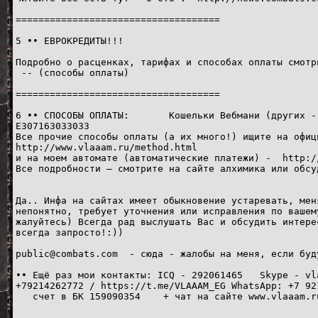
====================================
5 •• ЕВРОКРЕДИТЫ!!!
Подробно о расценках, тарифах и способах оплаты 
-- (способы оплаты)
====================================
6 •• СПОСОБЫ ОПЛАТЫ: Кошельки Вебмани (друг
E307163033033
Все прочие способы оплаты (а их много!) ищите на офиц
http://www.vlaaam.ru/method.html
и на моем автомате (автоматические платежи) - http:/
Все подробности – смотрите на сайте алхимика или обсу
Да.. Инфа на сайтах имеет обыкновение устаревать, мен
непонятно, требует уточнения или исправления по вашем
жалуйтесь) Всегда рад выслушать Вас и обсудить интере
всегда запросто!:))
public@combats.com - сюда - жалобы на меня, если буд
•• Ещё раз мои контакты: ICQ - 292061465 Skype - 
+79214262772 / https://t.me/VLAAAM_EG WhatsApp: +7 92
счет в БК 159090354 + чат на сайте www.vlaaam.r