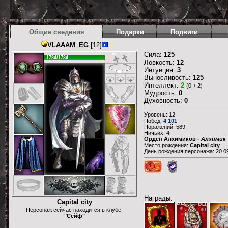
Общие сведения
Подарки
Подвиги
VLAAAM_EG
[12]
Сила:
125
1784/1784
Ловкость:
12
Интуиция:
3
Выносливость:
125
Интеллект:
2
(0 + 2)
Мудрость:
0
Духовность:
0
Уровень: 12
Побед:
4 101
Поражений: 589
Ничьих: 4
Орден Алхимиков
- Алхимик
Место рождения:
Capital city
День рождения персонажа: 20.09
Награды:
Capital city
Персонаж сейчас находится в клубе.
"Сейф"