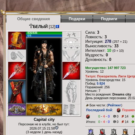
Общие сведения
Подарки
Подвиги
БЕЛЫЙ
[12]
Сила:
3
836/836
6/6
Ловкость:
3
Интуиция:
278
(257 + 21)
Выносливость:
33
Интеллект:
10
(0 + 10)
Мудрость:
0
Духовность:
0
Могущество: 147 997 723
Уровень: 12
Титул: Покоритель Лиги Цит
Уровень благородства: 15
Побед:
5 824
Поражений: 256
Ничьих: 7
Место рождения:
Dreams city
День рождения персонажа: 20.02
Бои чести: (
Рейтинг
)
Последний бой
:
Пораже
0
-
4
-
0
0
14
Capital city
Итого:
0
-
4
-
0
0
14
Персонаж не в клубе, но был тут:
2026.07.15 21:58
(3 недели 1 день назад)