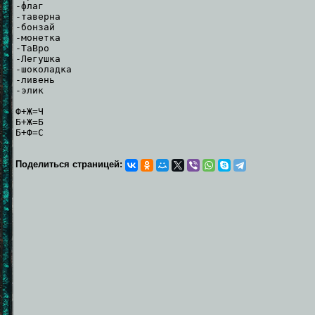
-флаг
-тaвepнa
-бонзай
-монетка
-TaBpо
-Легушка
-шоколадка
-ливень
-элик
Ф+Ж=Ч
Б+Ж=Б
Б+Ф=С
Поделиться страницей: