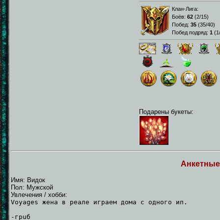
Клан-Лига:
Боёв:
62
(
2/15
)
Побед:
35
(
35/40
)
Побед подряд:
1
(
1
Подарены букеты:
Анкетные
Имя: Видок
Пол: Мужской
Увлечения / хобби:
Voyages жена в реале играем дома с одного ип.
-гpuб