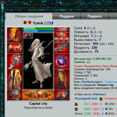
Общие сведения
Подарки
Подвиги
Vydok
[12]
Сила:
6
(3 + 3)
4053/4053
10046/10046
Ловкость:
6
(3 + 3)
Интуиция:
7
(3 + 4)
Выносливость:
7
Интеллект:
454
(115 + 339)
Мудрость:
150
Духовность:
75
Могущество: 4 088 692 762
Уровень: 12
Титул: Покоритель Лиги Янт
Уровень благородства: 136
Побед:
1 792
Поражений: 2 384
Ничьих: 2
Клан:
RedSunLegion
-
Глава к
Место рождения:
Dreams city
День рождения персонажа: 08.02
Бои чести: (
Рейтинг
)
Последний бой
:
Поражени
Capital city
317
-
1989
-
2
1258
Персонаж не в клубе
1022
-
1647
-
2
761
Итого:
1339
-
3636
-
4
2019