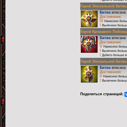
Герой Эпохальной Битвы Р
Битва
вписана 
Достижения
:
III
Нанесено боль
I
Вылечено больш
Герой Кровавого Побоища 
Битва
вписана 
Достижения
:
V
Нанесено больш
I
Вылечено больш
I
Добито больше в
Герой Эпохальной Битвы Р
Битва
вписана 
Достижения
:
II
Нанесено больш
I
Вылечено больш
Поделиться страницей: