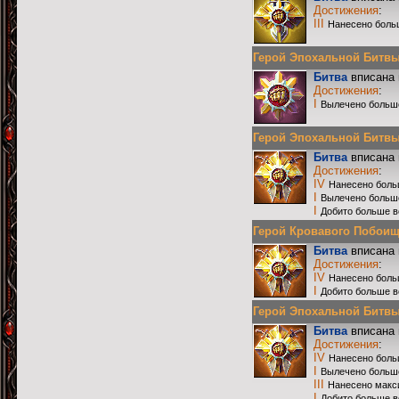
Достижения
:
III
Нанесено боль
Герой Эпохальной Битвы Р
Битва
вписана 
Достижения
:
I
Вылечено больш
Герой Эпохальной Битвы Р
Битва
вписана 
Достижения
:
IV
Нанесено боль
I
Вылечено больш
I
Добито больше в
Герой Кровавого Побоища 
Битва
вписана 
Достижения
:
IV
Нанесено боль
I
Добито больше в
Герой Эпохальной Битвы Р
Битва
вписана 
Достижения
:
IV
Нанесено боль
I
Вылечено больш
III
Нанесено макс
I
Добито больше в