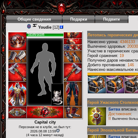
Общие сведения
Подарки
Подвиги
Youdie
[12]
Летопись героических д
16105/16105
Нанесено урона:
4346133
Вылечено здоровья:
20030
Участие в героических ср
Герой сражения:
19
Получено даров ненавист
Добито противников:
146
Нанесено максимальное ко
Герой Ужасного Столкнове
Битва
вписана 
Достижения
:
II
Вылечено больш
Capital city
Персонаж не в клубе, но был тут:
Герой Эпохальной Битвы Р
2026.08.08 13:59
(4 часа 12 минут назад)
Битва
вписана 