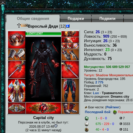
Общие сведения
Подарки
Подвиги
Взрослый Дядя
[12]
Сила:
26
(3 + 23)
11507/11507
Ловкость:
909
(250 + 659)
Интуиция:
26
(3 + 23)
Выносливость:
36
Интеллект:
23
(0 + 23)
Мудрость:
0
Духовность:
75
Могущество: 506 689 529 057
Уровень: 12
Титул: Shadow Монументаль
Уровень благородства: 195
Побед:
2 775
Поражений: 762
Ничьих: 2
Клан:
Lux
-
Травматолог
Место рождения:
Dreams city
День рождения персонажа: 28.07
Бои чести: (
Рейтинг
)
Последний бой
:
Поражени
Capital city
1
-
0
-
0
7
Персонаж не в клубе, но был тут:
675
-
229
-
0
3333
2026.08.07 13:48
40
-
4
-
0
151
(2 часа 11 минут назад)