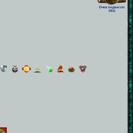
Очки подвигов:
5911