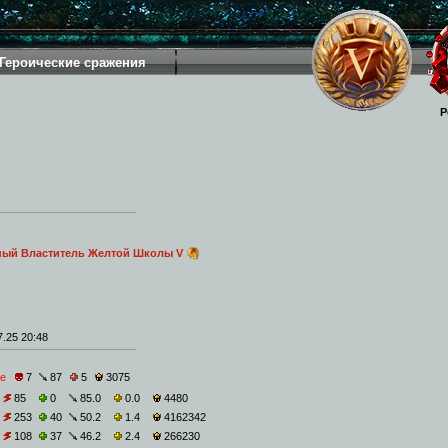
Героические сражения
Р
ный Властитель Желтой Школы V
.25 20:48
е
7
87
5
3075
85
0
85.0
0.0
4480
253
40
50.2
1.4
4162342
108
37
46.2
2.4
266230