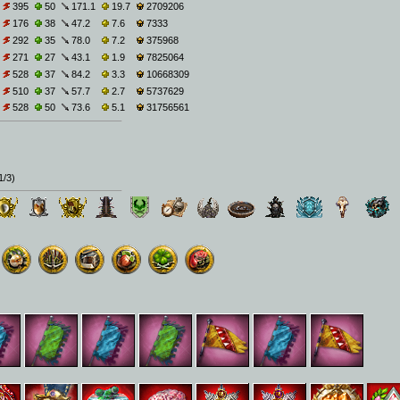
395
50
171.1
19.7
2709206
176
38
47.2
7.6
7333
292
35
78.0
7.2
375968
271
27
43.1
1.9
7825064
528
37
84.2
3.3
10668309
510
37
57.7
2.7
5737629
528
50
73.6
5.1
31756561
1/3
)