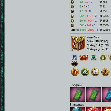
52
-
10
-
0
786
2
-
3
-
0
11
47
-
3
-
0
296
964
-
1707
-
2
6305
1045
-
604
-
1
8505
608
-
242
-
0
3300
Итого:
3434
-
2802
-
3
22694
Клан-Лига:
Боёв:
115
(
55/60
)
Побед:
111
(
31/40
)
Побед подряд:
91
(
Трофеи:
Награды: