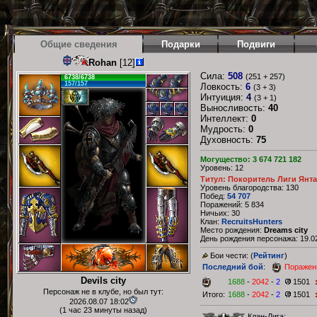
Общие сведения
Подарки
Подвиги
Rohan
[12]
Сила:
508
(251 + 257)
6738/6738
157/157
Ловкость:
6
(3 + 3)
Интуиция:
4
(3 + 1)
Выносливость:
40
Интеллект:
0
Мудрость:
0
Духовность:
75
Могущество: 3 674 721 182
Уровень: 12
Титул: Покоритель Лиги Янт
Уровень благородства: 130
Побед:
54 707
Поражений: 5 834
Ничьих: 30
Клан:
RecruitsHunters
Место рождения:
Dreams city
День рождения персонажа: 19.02
Бои чести: (
Рейтинг
)
Последний бой
:
Поражен
Devils city
1688
-
2042
-
2
1501
Персонаж не в клубе, но был тут:
Итого:
1688
-
2042
-
2
1501
2026.08.07 18:02
(1 час 23 минуты назад)
Клан-Лига: