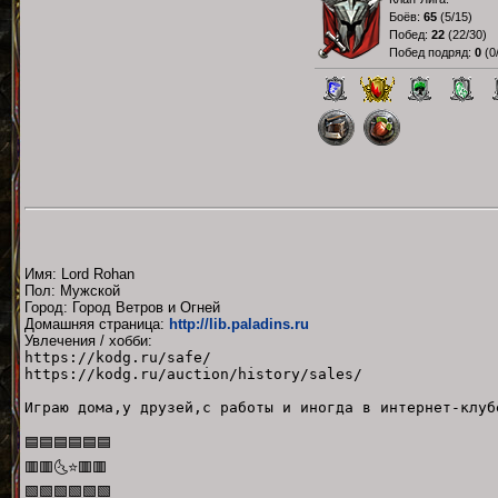
Боёв:
65
(
5/15
)
Побед:
22
(
22/30
)
Побед подряд:
0
(
0
Имя: Lord Rohan
Пол: Мужской
Город: Город Ветров и Огней
Домашняя страница:
http://lib.paladins.ru
Увлечения / хобби:
https://kodg.ru/safe/
https://kodg.ru/auction/history/sales/
Играю дома,у друзей,с работы и иногда в интернет-клу
🟦🟦🟦🟦🟦🟦
🟥🟥🌜⭐🟥🟥
🟩🟩🟩🟩🟩🟩