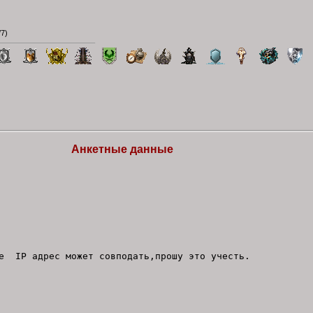
/7
)
Анкетные данные
бе IP адрес может совподать,прошу это учесть.