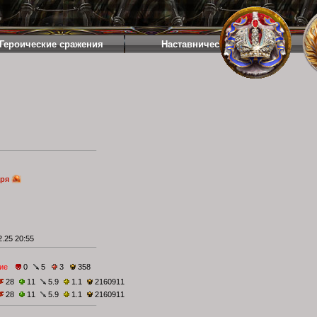
Героические сражения
Наставничество
аря
.25 20:55
ие
0
5
3
358
28
11
5.9
1.1
2160911
28
11
5.9
1.1
2160911