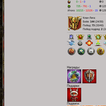
0
-
1
-
0
0
725
-
791
-
1
12
Итого:
10215
-
11526
-
15
12
Клан-Лига:
Боёв:
144
(
24/30
)
Побед:
73
(
33/40
)
Побед подряд:
2
(
2
Награды:
Подарки:
Подвиги: