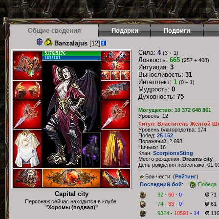
Общие сведения
Подарки
Подвиги
Banzalajus
[12]
Сила:
4
(3 + 1)
5176/5176
101/101
Ловкость:
665
(257 + 408)
Интуиция:
3
Выносливость:
31
Интеллект:
1
(0 + 1)
Мудрость:
0
Духовность:
75
Могущество: 10 372 648 861
Уровень: 12
Титул: Властитель Желтой Ш
Уровень благородства: 174
Побед:
25 152
Поражений: 2 693
Ничьих: 16
Клан:
ScorpionsSting
Место рождения:
Dreams city
День рождения персонажа: 01.01
Бои чести: (
Рейтинг
)
Последний бой
:
Победа
Capital city
92
-
60
-
0
71
Персонаж сейчас находится в клубе.
74
-
83
-
0
61
"Хоромы (подвал)"
9324
-
10591
-
14
11