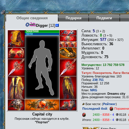
Общие сведения
Подарки
Подвиги
Digger
[12]
Сила:
5
(3 + 2)
5068/5068
50/50
Ловкость:
8
(3 + 5)
Интуиция:
577
(250 + 327)
Выносливость:
36
Интеллект:
0
Мудрость:
0
Духовность:
75
Могущество: 13 792 759 578
Уровень: 12
Титул: Покоритель Лиги Янт
Уровень благородства: 163
Побед:
238 751
Поражений: 12 258
Ничьих: 36
Клан:
NRG
Место рождения:
Dreams city
День рождения персонажа: 31.07
Бои чести: (
Рейтинг
)
Последний бой
:
Поражени
Capital city
2400
-
8358
-
4
8118
Персонаж сейчас находится в клубе.
Итого:
2400
-
8358
-
4
8118
"Портал"
Клан-Лига: