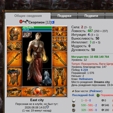
Общие сведения
Подарки
Подвиги
Скорпион
[12]
Сила:
2
(3 - 1)
4275/4275
19/19
Ловкость:
487
(250 + 237)
Интуиция:
4
(3 + 1)
Выносливость:
50
Интеллект:
3
(0 + 3)
Мудрость:
0
Духовность:
50
Могущество: 10 456 140 764
Уровень: 12
Титул: Покоритель Лиги Цит
Уровень благородства: 147
Побед:
6 219
Поражений: 1 076
Ничьих: 2
Клан:
Hellraisers
Место рождения:
Dreams city
День рождения персонажа: 19.04
Бои чести: (
Рейтинг
)
Последний бой
:
Поражен
East city
1
-
0
-
0
0
Персонаж не в клубе, но был тут:
530
-
591
-
2
546
2026.08.08 14:01
329
-
395
-
0
180
(1 час 19 минут назад)