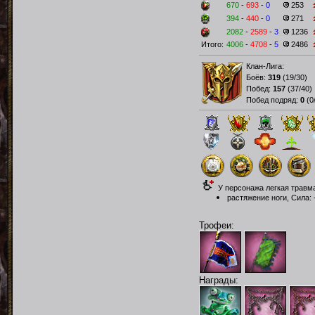
670
-
693
-
0
253
394
-
440
-
0
271
2082
-
2589
-
3
1236
Итого:
4006
-
4708
-
5
2486
Клан-Лига:
Боёв:
319
(
19/30
)
Побед:
157
(
37/40
)
Побед подряд:
0
(
0
У персонажа легкая травм
растяжение ноги, Сила: -
Трофеи:
Награды: