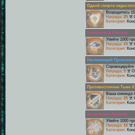
Одной смерти недостат
Возродитесь 15
Награда
:
25
Категория
: Кон
Громоотвод Ветеран
Убейте 1000 пр
Награда
:
15
Категория
: Кон
Начинающий Провокато
Спровоцируйте 
Награда
:
5
О
Категория
: Кон
Противостояние Тьме X
Ваша команда б
Награда
:
25
Категория
: Кон
Иссушитель Ветеран
Убейте 1000 пр
Награда
:
15
Категория
: Кон