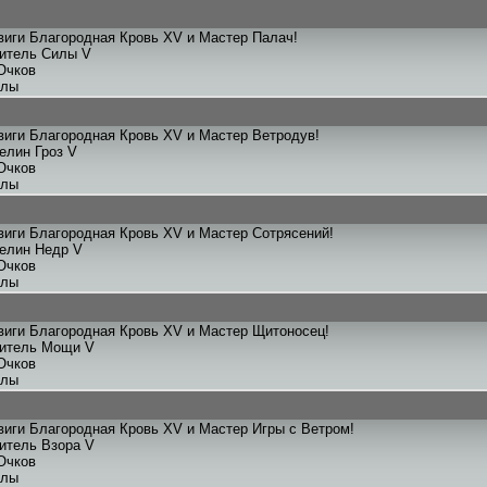
иги Благородная Кровь XV и Мастер Палач!
титель Силы V
Очков
улы
иги Благородная Кровь XV и Мастер Ветродув!
елин Гроз V
Очков
улы
иги Благородная Кровь XV и Мастер Сотрясений!
телин Недр V
Очков
улы
виги Благородная Кровь XV и Мастер Щитоносец!
титель Мощи V
Очков
улы
иги Благородная Кровь XV и Мастер Игры с Ветром!
титель Взора V
Очков
улы