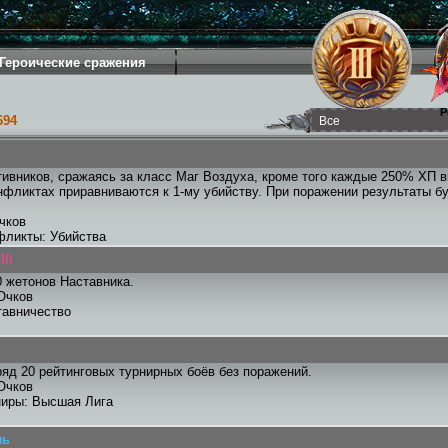
Героические сражения
Р
694
тивников, сражаясь за класс Маг Воздуха, кроме того каждые 250% ХП 
нфликтах приравниваются к 1-му убийству. При поражении результаты 
чков
фликты: Убийства
II
 жетонов Наставника.
Очков
тавничество
яд 20 рейтинговых турнирных боёв без поражений.
Очков
ниры: Высшая Лига
ль