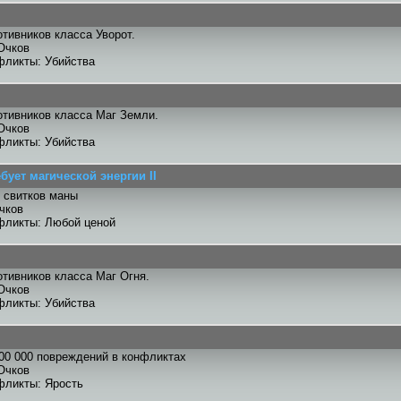
отивников класса Уворот.
Очков
фликты: Убийства
отивников класса Маг Земли.
Очков
фликты: Убийства
бует магической энергии II
 свитков маны
чков
фликты: Любой ценой
отивников класса Маг Огня.
Очков
фликты: Убийства
00 000 повреждений в конфликтах
Очков
фликты: Ярость