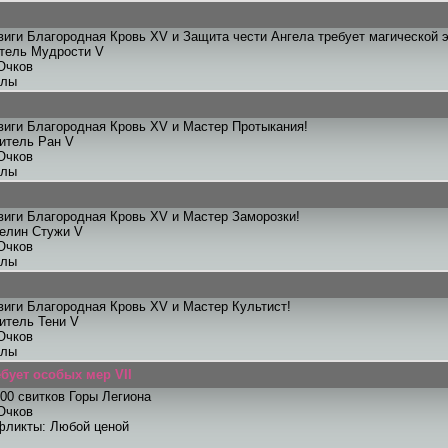
иги Благородная Кровь XV и Защита чести Ангела требует магической э
итель Мудрости V
Очков
улы
иги Благородная Кровь XV и Мастер Протыкания!
титель Ран V
Очков
улы
иги Благородная Кровь XV и Мастер Заморозки!
телин Стужи V
Очков
улы
иги Благородная Кровь XV и Мастер Культист!
титель Тени V
Очков
улы
ебует особых мер VII
00 свитков Горы Легиона
Очков
фликты: Любой ценой