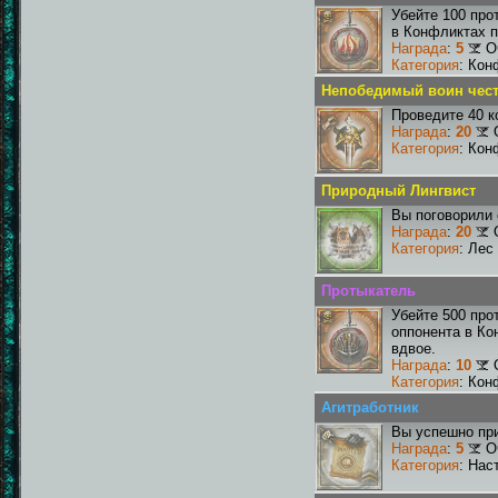
Убейте 100 про
в Конфликтах п
Награда
:
5
О
Категория
: Кон
Непобедимый воин чест
Проведите 40 к
Награда
:
20
Категория
: Кон
Природный Лингвист
Вы поговорили 
Награда
:
20
Категория
: Лес
Протыкатель
Убейте 500 про
оппонента в Ко
вдвое.
Награда
:
10
Категория
: Кон
Агитработник
Вы успешно при
Награда
:
5
О
Категория
: Нас