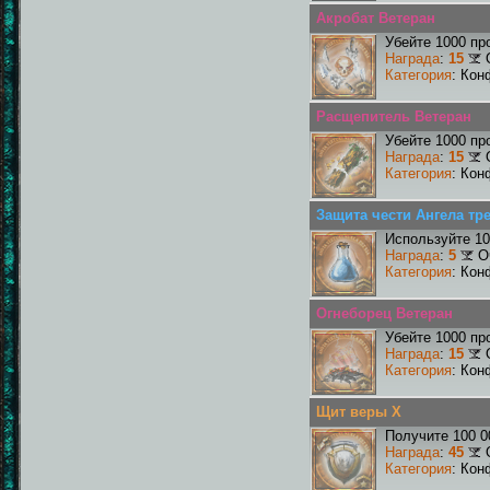
Акробат Ветеран
Убейте 1000 пр
Награда
:
15
Категория
: Кон
Расщепитель Ветеран
Убейте 1000 пр
Награда
:
15
Категория
: Кон
Защита чести Ангела тре
Используйте 10
Награда
:
5
О
Категория
: Кон
Огнеборец Ветеран
Убейте 1000 пр
Награда
:
15
Категория
: Кон
Щит веры X
Получите 100 0
Награда
:
45
Категория
: Кон