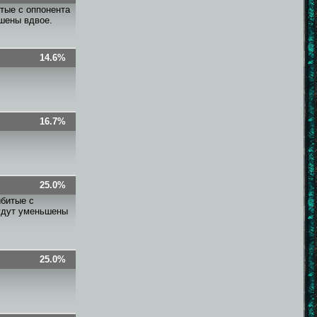
тые с оппонента
ьшены вдвое.
14.6%
16.7%
25.0%
ыбитые с
будут уменьшены
25.0%