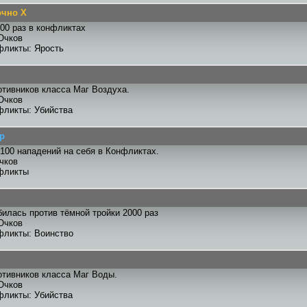
очно X
00 раз в конфликтах
Очков
фликты: Ярость
отивников класса Маг Воздуха.
Очков
фликты: Убийства
р
100 нападений на себя в Конфликтах.
чков
фликты
илась против тёмной тройки 2000 раз
Очков
фликты: Воинство
отивников класса Маг Воды.
Очков
фликты: Убийства