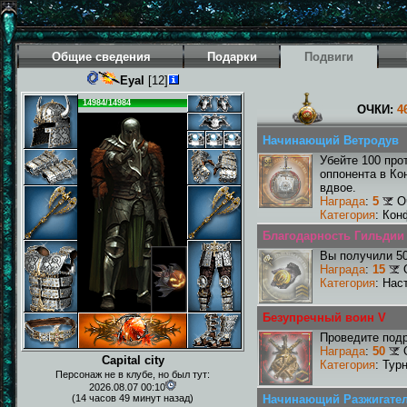
Общие сведения
Подарки
Подвиги
Eyal
[12]
14984/14984
ОЧКИ:
4
Начинающий Ветродув
Убейте 100 про
оппонента в Ко
вдвое.
Награда
:
5
О
Категория
: Кон
Благодарность Гильдии I
Вы получили 50
Награда
:
15
Категория
: Нас
Безупречный воин V
Проведите подр
Награда
:
50
Capital city
Категория
: Тур
Персонаж не в клубе, но был тут:
2026.08.07 00:10
(14 часов 49 минут назад)
Начинающий Разжигате