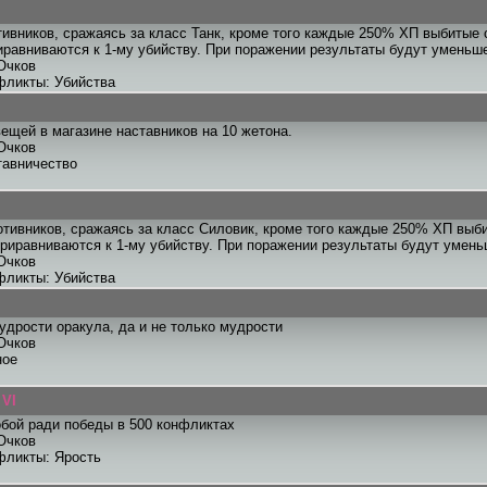
тивников, сражаясь за класс Танк, кроме того каждые 250% ХП выбитые 
равниваются к 1-му убийству. При поражении результаты будут уменьш
Очков
фликты: Убийства
ещей в магазине наставников на 10 жетона.
Очков
тавничество
отивников, сражаясь за класс Силовик, кроме того каждые 250% ХП выб
риравниваются к 1-му убийству. При поражении результаты будут умен
Очков
фликты: Убийства
дрости оракула, да и не только мудрости
Очков
ное
 VI
бой ради победы в 500 конфликтах
Очков
фликты: Ярость