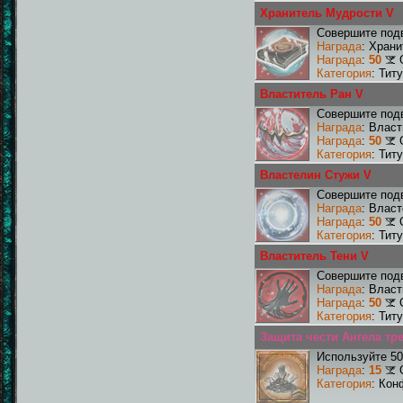
Хранитель Мудрости V
Совершите подв
Награда
: Хран
Награда
:
50
Категория
: Тит
Властитель Ран V
Совершите подв
Награда
: Влас
Награда
:
50
Категория
: Тит
Властелин Стужи V
Совершите подв
Награда
: Влас
Награда
:
50
Категория
: Тит
Властитель Тени V
Совершите подв
Награда
: Влас
Награда
:
50
Категория
: Тит
Защита чести Ангела тр
Используйте 50
Награда
:
15
Категория
: Кон