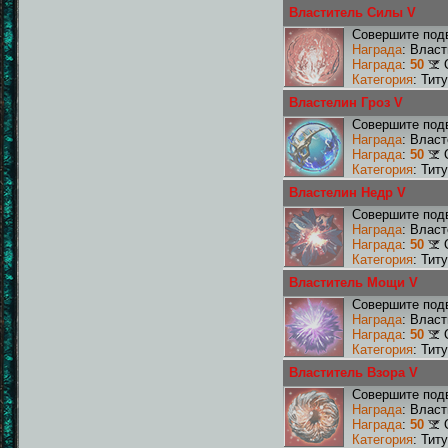
Властитель Силы V
Совершите подв
Награда
: Влас
Награда
:
50
Категория
: Тит
Властелин Гроз V
Совершите подв
Награда
: Власт
Награда
:
50
Категория
: Тит
Властелин Недр V
Совершите подв
Награда
: Влас
Награда
:
50
Категория
: Тит
Властитель Мощи V
Совершите под
Награда
: Влас
Награда
:
50
Категория
: Тит
Властитель Взора V
Совершите подв
Награда
: Влас
Награда
:
50
Категория
: Тит