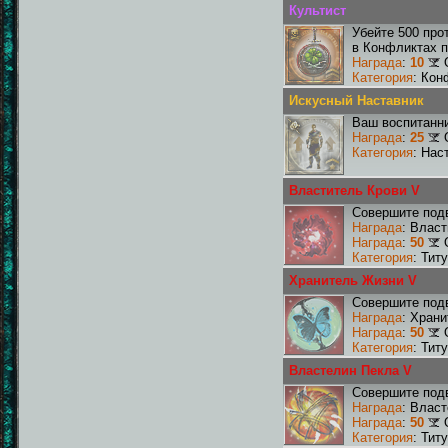
Культист
Убейте 500 про
в Конфликтах п
Награда
:
10
Категория
: Кон
Искусный Наставник
Ваш воспитанни
Награда
:
25
Категория
: Нас
Властитель Крови V
Совершите подв
Награда
: Влас
Награда
:
50
Категория
: Тит
Хранитель Жизни V
Совершите подв
Награда
: Хран
Награда
:
50
Категория
: Тит
Властелин Пекла V
Совершите подв
Награда
: Влас
Награда
:
50
Категория
: Тит