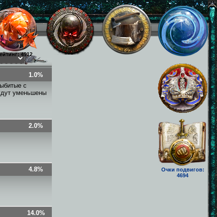
ейтинг: 4912
1.0%
выбитые с
будут уменьшены
2.0%
4.8%
Очки подвигов:
4694
14.0%