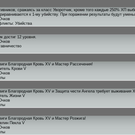
тивников, сражаясь за класс Уворотчик, кроме того каждые 250% ХП выб
риравниваются к 1-му убийству. При поражении результаты будут умен
Очков
фликты: Убийства
к достиг 12 уровня.
Очков
тавничество
иги Благородная Кровь XV и Мастер Рассечения!
титель Крови V
Очков
улы
иги Благородная Кровь XV и Защита чести Ангела требует выживания X
итель Жизни V
Очков
улы
иги Благородная Кровь XV и Мастер Розжига!
телин Пекла V
Очков
улы