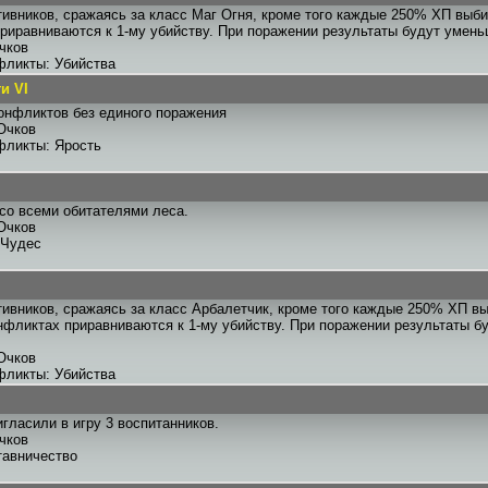
тивников, сражаясь за класс Маг Огня, кроме того каждые 250% ХП выби
риравниваются к 1-му убийству. При поражении результаты будут умен
чков
фликты: Убийства
и VI
онфликтов без единого поражения
Очков
фликты: Ярость
со всеми обитателями леса.
Очков
 Чудес
тивников, сражаясь за класс Арбалетчик, кроме того каждые 250% ХП в
нфликтах приравниваются к 1-му убийству. При поражении результаты 
Очков
фликты: Убийства
гласили в игру 3 воспитанников.
чков
тавничество