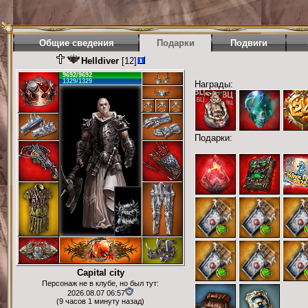
Общие сведения
Подарки
Подвиги
Helldiver
[12]
9692/9692
1329/1329
Награды:
Подарки:
Capital city
Персонаж не в клубе, но был тут:
2026.08.07 06:57
(9 часов 1 минуту назад)