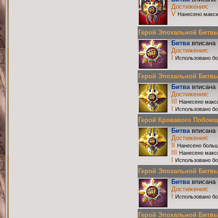
Достижения
:
V
Нанесено макси
Герой Эпохальной Битвы Р
Битва
вписана 
Достижения
:
I
Использовано бо
Герой Эпохальной Битвы Р
Битва
вписана 
Достижения
:
III
Нанесено макс
I
Использовано бо
Герой Кровавого Побоища 
Битва
вписана 
Достижения
:
II
Нанесено больш
III
Нанесено макс
I
Использовано бо
Герой Эпохальной Битвы Р
Битва
вписана 
Достижения
:
I
Использовано бо
Герой Эпохальной Битвы Р