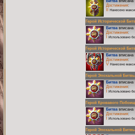
Битва
вписана 
Достижения
:
II
Нанесено макси
Герой Исторической Битвы
Битва
вписана 
Достижения
:
I
Использовано бо
Герой Исторической Битвы
Битва
вписана 
Достижения
:
V
Нанесено макси
Герой Эпохальной Битвы Р
Битва
вписана 
Достижения
:
I
Использовано бо
Герой Кровавого Побоища 
Битва
вписана 
Достижения
:
I
Использовано бо
Герой Эпохальной Битвы Р