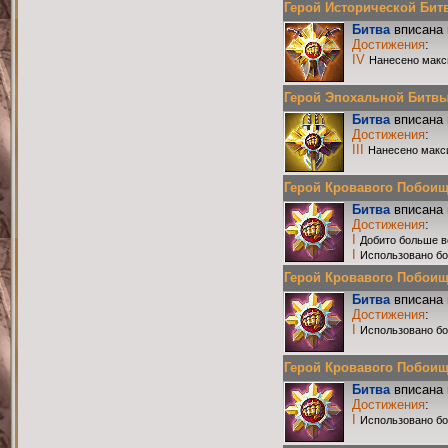
Герой Исторической Битвы
Битва
вписана 
Достижения
:
IV
Нанесено макс
Герой Эпохальной Битвы Р
Битва
вписана 
Достижения
:
III
Нанесено макс
Герой Кровавого Побоища 
Битва
вписана 
Достижения
:
I
Добито больше в
I
Использовано бо
Герой Кровавого Побоища 
Битва
вписана 
Достижения
:
I
Использовано бо
Герой Кровавого Побоища 
Битва
вписана 
Достижения
:
I
Использовано бо