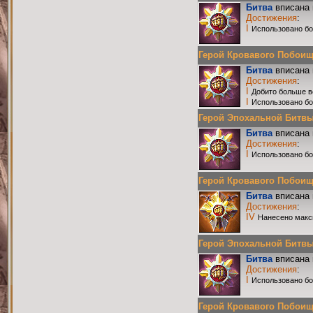
Битва
вписана 
Достижения
:
I
Использовано бо
Герой Кровавого Побоища 
Битва
вписана 
Достижения
:
I
Добито больше в
I
Использовано бо
Герой Эпохальной Битвы Р
Битва
вписана 
Достижения
:
I
Использовано бо
Герой Кровавого Побоища 
Битва
вписана 
Достижения
:
IV
Нанесено макс
Герой Эпохальной Битвы Р
Битва
вписана 
Достижения
:
I
Использовано бо
Герой Кровавого Побоища 