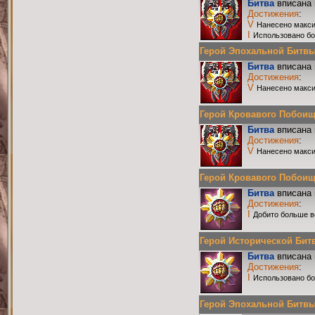
Битва
вписана 
Достижения
:
V
Нанесено макси
I
Использовано бо
Герой Эпохальной Битвы Р
Битва
вписана 
Достижения
:
V
Нанесено макси
Герой Кровавого Побоища 
Битва
вписана 
Достижения
:
V
Нанесено макси
Герой Кровавого Побоища 
Битва
вписана 
Достижения
:
I
Добито больше в
Герой Исторической Битвы
Битва
вписана 
Достижения
:
I
Использовано бо
Герой Эпохальной Битвы Р