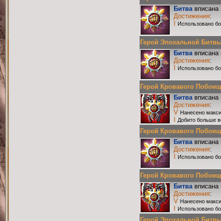
Битва
вписана 
Достижения
:
I
Использовано бо
Герой Эпохальной Битвы Р
Битва
вписана 
Достижения
:
I
Использовано бо
Герой Кровавого Побоища 
Битва
вписана 
Достижения
:
V
Нанесено макси
I
Добито больше в
Герой Кровавого Побоища 
Битва
вписана 
Достижения
:
I
Использовано бо
Герой Кровавого Побоища 
Битва
вписана 
Достижения
:
V
Нанесено макси
I
Использовано бо
Герой Эпохальной Битвы Р