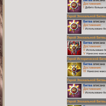
Битва
вписана 
Достижения
:
I
Добито больше в
Герой Эпохальной Битвы Р
Битва
вписана 
Достижения
:
I
Использовано бо
Герой Эпохальной Битвы Р
Битва
вписана 
Достижения
:
II
Использовано б
V
Нанесено макси
Герой Исторической Битвы
Битва
вписана 
Достижения
:
III
Нанесено макс
Герой Эпохальной Битвы Р
Битва
вписана 
Достижения
:
I
Использовано бо
Герой Эпохальной Битвы Р