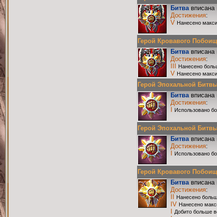
Битва
вписана 
Достижения
:
V
Нанесено макси
Герой Кровавого Побоища 
Битва
вписана 
Достижения
:
III
Нанесено боль
V
Нанесено макси
Герой Эпохальной Битвы Р
Битва
вписана 
Достижения
:
I
Использовано бо
Герой Эпохальной Битвы Р
Битва
вписана 
Достижения
:
I
Использовано бо
Герой Кровавого Побоища 
Битва
вписана 
Достижения
:
II
Нанесено больш
IV
Нанесено макс
I
Добито больше в