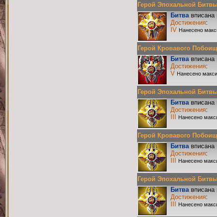
Герой Эпохальной Битвы Р
Битва
вписана 
Достижения
:
IV
Нанесено макс
Герой Кровавого Побоища 
Битва
вписана 
Достижения
:
V
Нанесено макси
Герой Эпохальной Битвы Р
Битва
вписана 
Достижения
:
III
Нанесено макс
Герой Кровавого Побоища 
Битва
вписана 
Достижения
:
III
Нанесено макс
Герой Эпохальной Битвы Р
Битва
вписана 
Достижения
:
III
Нанесено макс