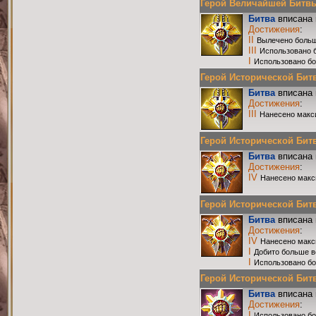
Герой Величайшей Битвы Р
Битва
вписана 
Достижения
:
II
Вылечено больш
III
Использовано 
I
Использовано бо
Герой Исторической Битвы
Битва
вписана 
Достижения
:
III
Нанесено макс
Герой Исторической Битвы
Битва
вписана 
Достижения
:
IV
Нанесено макс
Герой Исторической Битвы
Битва
вписана 
Достижения
:
IV
Нанесено макс
I
Добито больше в
I
Использовано бо
Герой Исторической Битвы
Битва
вписана 
Достижения
:
I
Использовано бо