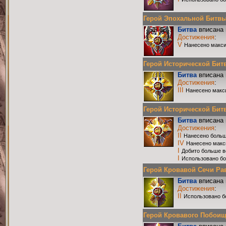
Герой Эпохальной Битвы Р
Битва
вписана 
Достижения
:
V
Нанесено макси
Герой Исторической Битвы
Битва
вписана 
Достижения
:
III
Нанесено макс
Герой Исторической Битвы
Битва
вписана 
Достижения
:
II
Нанесено больш
IV
Нанесено макс
I
Добито больше в
I
Использовано бо
Герой Кровавой Сечи Равн
Битва
вписана 
Достижения
:
II
Использовано б
Герой Кровавого Побоища 