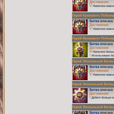
Достижения
:
V
Нанесено макси
Герой Кровавого Побоища 
Битва
вписана 
Достижения
:
V
Нанесено макси
Герой Кровавого Побоища 
Битва
вписана 
Достижения
:
II
Нанесено больш
I
Использовано бо
Герой Эпохальной Битвы Р
Битва
вписана 
Достижения
:
V
Нанесено макси
Герой Эпохальной Битвы Р
Битва
вписана 
Достижения
:
I
Добито больше в
Герой Эпохальной Битвы Р
Битва
вписана 