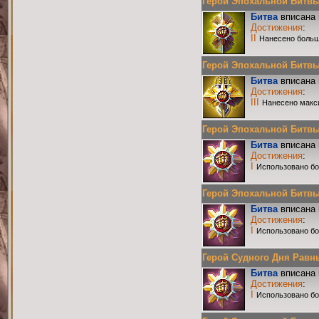
Герой Эпохальной Битвы Р
Битва
вписана 
Достижения
:
II
Нанесено больш
Герой Эпохальной Битвы Р
Битва
вписана 
Достижения
:
III
Нанесено макс
Герой Эпохальной Битвы Р
Битва
вписана 
Достижения
:
I
Использовано бо
Герой Эпохальной Битвы Р
Битва
вписана 
Достижения
:
I
Использовано бо
Герой Судного Дня Равных
Битва
вписана 
Достижения
:
I
Использовано бо