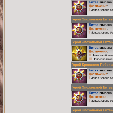
Битва
вписана 
Достижения
:
I
Использовано бо
Герой Эпохальной Битвы Р
Битва
вписана 
Достижения
:
I
Использовано бо
Герой Эпохальной Битвы Р
Битва
вписана 
Достижения
:
II
Нанесено больш
III
Нанесено макс
Герой Кровавого Побоища 
Битва
вписана 
Достижения
:
I
Использовано бо
Герой Эпохальной Битвы Р
Битва
вписана 
Достижения
:
I
Использовано бо
Герой Эпохальной Битвы Р