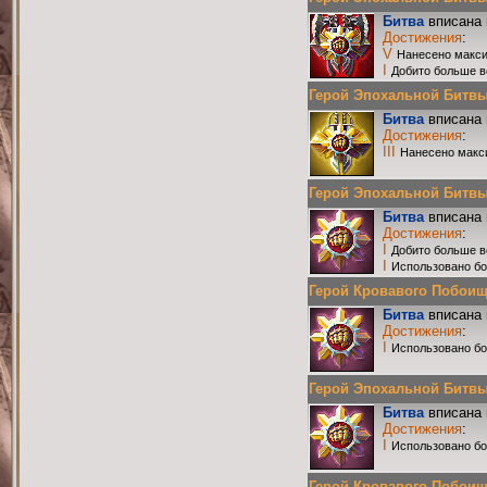
Битва
вписана 
Достижения
:
V
Нанесено макси
I
Добито больше в
Герой Эпохальной Битвы Р
Битва
вписана 
Достижения
:
III
Нанесено макс
Герой Эпохальной Битвы Р
Битва
вписана 
Достижения
:
I
Добито больше в
I
Использовано бо
Герой Кровавого Побоища 
Битва
вписана 
Достижения
:
I
Использовано бо
Герой Эпохальной Битвы Р
Битва
вписана 
Достижения
:
I
Использовано бо
Герой Кровавого Побоища 