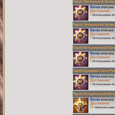
Герой Эпохальной Битвы Р
Битва
вписана 
Достижения
:
I
Использовано бо
Герой Эпохальной Битвы Р
Битва
вписана 
Достижения
:
I
Использовано бо
Герой Исторической Битвы
Битва
вписана 
Достижения
:
I
Использовано бо
Герой Кровавой Сечи Равн
Битва
вписана 
Достижения
:
I
Использовано бо
Герой Исторической Битвы
Битва
вписана 
Достижения
:
IV
Нанесено макс