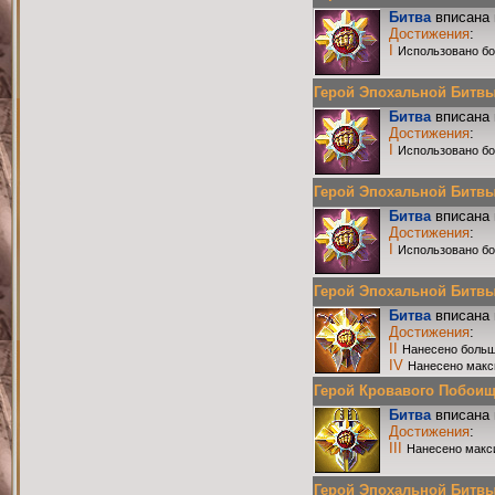
Битва
вписана 
Достижения
:
I
Использовано бо
Герой Эпохальной Битвы Р
Битва
вписана 
Достижения
:
I
Использовано бо
Герой Эпохальной Битвы Р
Битва
вписана 
Достижения
:
I
Использовано бо
Герой Эпохальной Битвы Р
Битва
вписана 
Достижения
:
II
Нанесено больш
IV
Нанесено макс
Герой Кровавого Побоища 
Битва
вписана 
Достижения
:
III
Нанесено макс
Герой Эпохальной Битвы Р