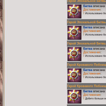
Герой Эпохальной Битвы Р
Битва
вписана 
Достижения
:
I
Использовано бо
Герой Эпохальной Битвы Р
Битва
вписана 
Достижения
:
I
Использовано бо
Герой Эпохальной Битвы Р
Битва
вписана 
Достижения
:
I
Использовано бо
Герой Кровавого Побоища 
Битва
вписана 
Достижения
:
I
Использовано бо
Герой Кровавого Побоища 
Битва
вписана 
Достижения
:
I
Добито больше в