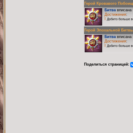
Герой Кровавого Побоища 
Битва
вписана 
Достижения
:
I
Добито больше в
Герой Эпохальной Битвы Р
Битва
вписана 
Достижения
:
I
Добито больше в
Поделиться страницей: