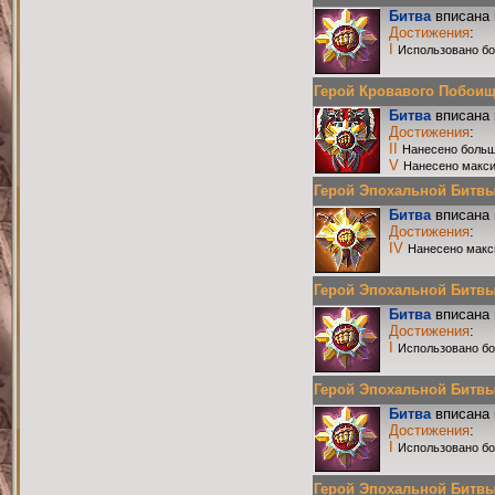
Битва
вписана 
Достижения
:
I
Использовано бо
Герой Кровавого Побоища 
Битва
вписана 
Достижения
:
II
Нанесено больш
V
Нанесено макси
Герой Эпохальной Битвы Р
Битва
вписана 
Достижения
:
IV
Нанесено макс
Герой Эпохальной Битвы Р
Битва
вписана 
Достижения
:
I
Использовано бо
Герой Эпохальной Битвы Р
Битва
вписана 
Достижения
:
I
Использовано бо
Герой Эпохальной Битвы Р