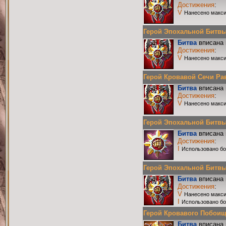
Достижения
:
V
Нанесено макси
Герой Эпохальной Битвы Р
Битва
вписана 
Достижения
:
V
Нанесено макси
Герой Кровавой Сечи Равн
Битва
вписана 
Достижения
:
V
Нанесено макси
Герой Эпохальной Битвы Р
Битва
вписана 
Достижения
:
I
Использовано бо
Герой Эпохальной Битвы Р
Битва
вписана 
Достижения
:
V
Нанесено макси
I
Использовано бо
Герой Кровавого Побоища 
Битва
вписана 