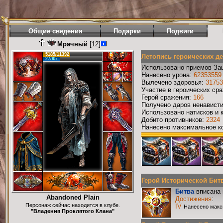
Общие сведения
Подарки
Подвиги
Мрачный
[12]
5239/11392
Летопись героических д
27/95
Использовано приемов За
Нанесено урона:
62353559
Вылечено здоровья:
31753
Участие в героических ср
Герой сражения:
166
Получено даров ненавист
Использовано натисков и 
Добито противников:
2324
Нанесено максимальное ко
Герой Исторической Битвы
Битва
вписана 
Abandoned Plain
Достижения
:
Персонаж сейчас находится в клубе.
IV
Нанесено макс
"Владения Проклятого Клана"