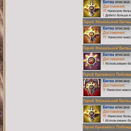
Битва
вписана 
Достижения
:
III
Нанесено боль
I
Добито больше в
Герой Эпохальной Битвы Р
Битва
вписана 
Достижения
:
IV
Нанесено макс
Герой Эпохальной Битвы Р
Битва
вписана 
Достижения
:
I
Использовано бо
Герой Кровавого Побоища 
Битва
вписана 
Достижения
:
V
Нанесено макси
Герой Эпохальной Битвы Р
Битва
вписана 
Достижения
:
III
Нанесено боль
I
Использовано бо
Герой Кровавого Побоища 