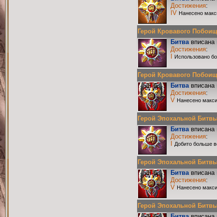
Достижения
:
IV
Нанесено макс
Герой Кровавого Побоища 
Битва
вписана 
Достижения
:
I
Использовано бо
Герой Кровавого Побоища 
Битва
вписана 
Достижения
:
V
Нанесено макси
Герой Эпохальной Битвы Р
Битва
вписана 
Достижения
:
I
Добито больше в
Герой Эпохальной Битвы Р
Битва
вписана 
Достижения
:
V
Нанесено макси
Герой Эпохальной Битвы Р
Битва
вписана 