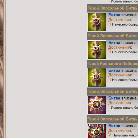
I
Использовано бо
Герой Эпохальной Битвы Р
Битва
вписана 
Достижения
:
II
Нанесено больш
Герой Эпохальной Битвы Р
Битва
вписана 
Достижения
:
II
Нанесено больш
Герой Кровавого Побоища 
Битва
вписана 
Достижения
:
II
Нанесено больш
Герой Эпохальной Битвы Р
Битва
вписана 
Достижения
:
I
Использовано бо
Герой Эпохальной Битвы Р
Битва
вписана 
Достижения
:
V
Нанесено макси