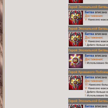
Герой Эпохальной Битвы Р
Битва
вписана 
Достижения
:
V
Нанесено макси
Герой Эпохальной Битвы Р
Битва
вписана 
Достижения
:
V
Нанесено макси
I
Добито больше в
Герой Эпохальной Битвы Р
Битва
вписана 
Достижения
:
I
Использовано бо
Герой Кровавого Побоища 
Битва
вписана 
Достижения
:
III
Нанесено боль
V
Нанесено макси
I
Добито больше в
I
Использовано бо
Герой Эпохальной Битвы Р
Битва
вписана 