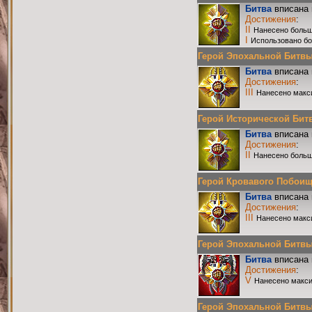
Битва
вписана 
Достижения
:
II
Нанесено больш
I
Использовано бо
Герой Эпохальной Битвы Р
Битва
вписана 
Достижения
:
III
Нанесено макс
Герой Исторической Битвы
Битва
вписана 
Достижения
:
II
Нанесено больш
Герой Кровавого Побоища 
Битва
вписана 
Достижения
:
III
Нанесено макс
Герой Эпохальной Битвы Р
Битва
вписана 
Достижения
:
V
Нанесено макси
Герой Эпохальной Битвы Р