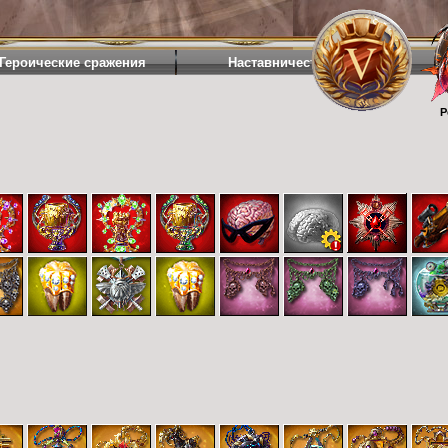
Героические сражения
Наставничество
Р