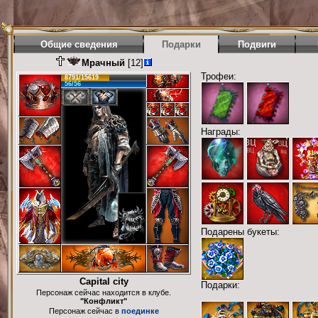
Общие сведения
Подарки
Подвиги
Мрачный
[12]
Трофеи:
8791/15619
56/56
Награды:
Подарены букеты:
Capital city
Подарки:
Персонаж сейчас находится в клубе.
"Конфликт"
Персонаж сейчас в
поединке