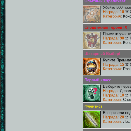
Опытный Стрелохват
Убейте 500 про
Награда
:
10
Категория
: Кон
Сподвижник Героев IX
Примите участи
Награда
:
90
Категория
: Кон
Шикарный Выбор!
Купите Премиа
Награда
:
15
Категория
: Раз
Первый класс
Выберите первы
Награда
: Деро
Награда
:
10
Категория
: Спе
Флейтист
Вы привели под
Награда
:
20
Категория
: Лес