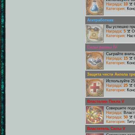
Награда
:
10
Категория
: Кон
Агитработник
Вы успешно при
Награда
:
5
О
Категория
: Нас
Силы равны IV
Сыграйте вничь
Награда
:
15
Категория
: Кон
Защита чести Ангела тр
Используйте 25
Награда
:
25
Категория
: Кон
Властелин Пекла V
Совершите подв
Награда
: Влас
Награда
:
50
Категория
: Тит
Властитель Силы V