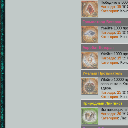
Победите в 500
Награда
:
15
Категория
: Кон
Громоотвод Ветеран
Убейте 1000 пр
Награда
:
15
Категория
: Кон
Акробат Ветеран
Убейте 1000 пр
Награда
:
15
Категория
: Кон
Умелый Протыкатель
Убейте 10000 п
оппонента в Ко
вдвое.
Награда
:
25
Категория
: Кон
Природный Лингвист
Вы поговорили 
Награда
:
20
Категория
: Лес