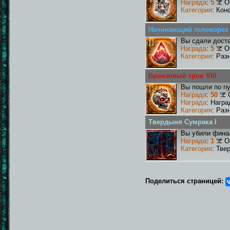
Награда
:
5
О
Категория
: Кон
Начинающий головорез
Вы сдали доста
Награда
:
5
О
Категория
: Раз
Бронзовый трон VIII
Вы пошли по пу
Награда
:
50
Награда
: Награ
Категория
: Раз
Твердыня Сумрака I
Вы убили фина
Награда
:
1
О
Категория
: Тве
Поделиться страницей: