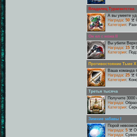
Владелец Турагентства
А вы умеете уд
Награда
:
50
Категория
: Раз
Он ел с ножа II
Вы убили Верхо
Награда
:
15
Категория
: Под
Противостояние Тьме X
Ваша команда б
Награда
:
25
Категория
: Кон
Третья тысяча
Получите 3000 
Награда
: Образ
Категория
: Сер
Зимние забавы I
Порой невозмож
Награда
:
5
О
Награда
: Сувен