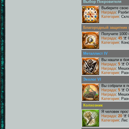
Выбор Покровителя
Выберите свою 
Награда
: Разби
Категория
: Скл
Благородный защитник 
Получите 1000 
Награда
:
45
Категория
: Кон
Металлист IV
Вы нашли в боя
Награда
:
5
О
Награда
: Мешо
Категория
: Раз
Эколог VI
Вы собрали в п
Награда
:
5
О
Награда
: Мешо
Категория
: Раз
Колхозник
Я человек прос
Награда
:
20
Категория
: Лес