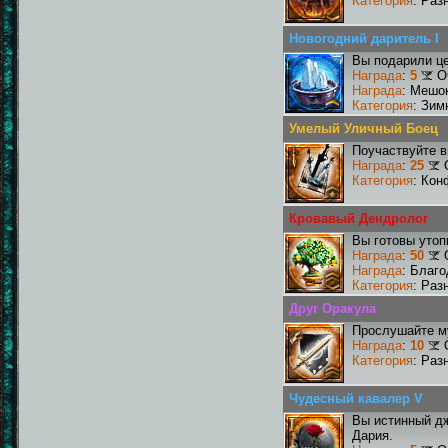
Категория
: Раз
Новогодний даритель I
Вы подарили це
Награда
:
5
О
Награда
: Мешок
Категория
: Зим
Умелый Уличный Боец
Поучаствуйте в
Награда
:
25
Категория
: Кон
Кровавый Дендролог
Вы готовы утоп
Награда
:
50
Награда
: Благ
Категория
: Раз
Друг Оракула
Прослушайте му
Награда
:
10
Категория
: Раз
Чудесный кавалер V
Вы истинный дж
Дария.