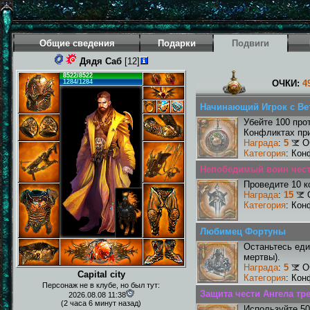
Общие сведения
Подарки
Подвиги
Дядя Саб
[12]
8522/8522
1284/1284
ОЧКИ:
4
Начинающий Игрок с Ве
Убейте 100 про
Конфликтах при
Награда
:
5
О
Категория
: Кон
Непобедимый воин чести
Проведите 10 к
Награда
:
15
Категория
: Кон
Любимец Фортуны
Останьтесь еди
мертвы).
Награда
:
5
О
Capital city
Категория
: Кон
Персонаж не в клубе, но был тут:
Защита чести Ангела тр
2026.08.08 11:38
(2 часа 6 минут назад)
Используйте 50