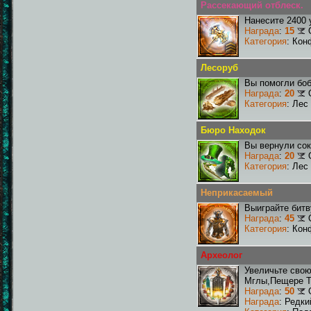
Рассекающий отблеск.
Нанесите 2400 
Награда
:
15
Категория
: Кон
Лесоруб
Вы помогли боб
Награда
:
20
Категория
: Лес
Бюро Находок
Вы вернули со
Награда
:
20
Категория
: Лес
Неприкасаемый
Выиграйте бит
Награда
:
45
Категория
: Кон
Археолог
Увеличьте сво
Мглы,Пещере Т
Награда
:
50
Награда
: Редк