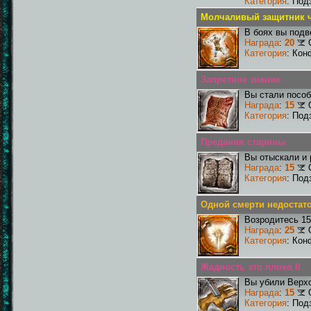
Категория
: Под
Молчаливый защитник ч
В боях вы подв
Награда
:
20
Категория
: Кон
Запретное знание
Вы стали пособ
Награда
:
15
Категория
: Под
Предания старины
Вы отыскали и
Награда
:
15
Категория
: Под
Одной смерти недостат
Возродитесь 15
Награда
:
25
Категория
: Кон
Жадность это плохо II
Вы убили Верхо
Награда
:
15
Категория
: Под