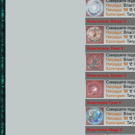
Совершите подв
Награда
: Влас
Награда
:
50
Категория
: Тит
Властитель Взора V
Совершите подв
Награда
: Влас
Награда
:
50
Категория
: Тит
Властитель Тени V
Совершите подв
Награда
: Влас
Награда
:
50
Категория
: Тит
Властитель Крови V
Совершите подв
Награда
: Влас
Награда
:
50
Категория
: Тит
Властелин Гроз V
Совершите подв
Награда
: Власт
Награда
:
50
Категория
: Тит
Властелин Недр V