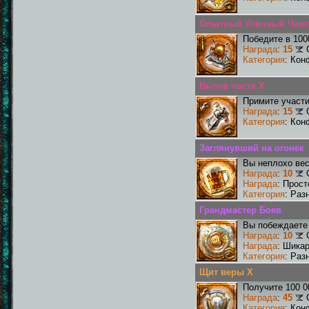
Опытный Уличный Чем
Победите в 100
Награда
:
15
Категория
: Кон
Вызов чести X
Примите участи
Награда
:
15
Категория
: Кон
Заглянувший на огонек
Вы неплохо ве
Награда
:
10
Награда
: Прос
Категория
: Раз
Грандмастер Боев
Вы побеждаете 
Награда
:
10
Награда
: Шика
Категория
: Раз
Щит веры X
Получите 100 0
Награда
:
45
Категория
: Кон