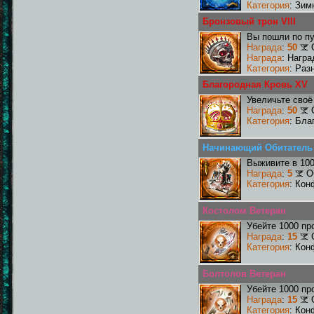
Категория
: Зим
Бронзовый трон VIII
Вы пошли по пу
Награда
:
50
Награда
: Награ
Категория
: Раз
Благородная Кровь XV
Увеличьте своё
Награда
:
50
Категория
: Бла
Начинающий Обитатель
Выживите в 10
Награда
:
5
О
Категория
: Кон
Костолом Ветеран
Убейте 1000 пр
Награда
:
15
Категория
: Кон
Болтолов Ветеран
Убейте 1000 пр
Награда
:
15
Категория
: Кон