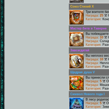
Союз Стихий X
Три воителя би
Награда
:
25
Категория
: Кон
Мастер битв в Таверне
Вы побеждаете 
Награда
:
10
Награда
: Соли
Категория
: Раз
Завсегдатай
Вы неплохо ве
Награда
:
10
Награда
: Непл
Категория
: Раз
Щедрая душа V
Вы принесли сл
Награда
:
5
О
Награда
: Мешо
Категория
: Раз
Символ Нового года I
В лесу родилас
Награда
:
5
О
Категория
: Зим