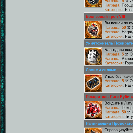
Награда
:
5
О
Награда
: Поощ
Категория
: Раз
Бронзовый трон VIII
Вы пошли по пу
Награда
:
50
Награда
: Награ
Категория
: Раз
Уничтожитель Пожирате
Благодаря вам,
Награда
:
5
О
Награда
: Рюкз
Категория
: Гор
Своими силами
У вас был како
Награда
:
5
О
Категория
: Раз
Покоритель Лиги Рубин
Войдите в Лигу
Награда
: Поко
Награда
:
50
Категория
: Тит
Начинающий Провокато
Спровоцируйте 