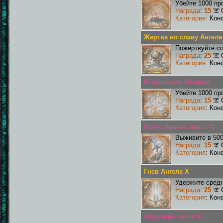
Убейте 1000 пр
Награда
:
15
Категория
: Кон
Жертва во славу Ангела
Пожертвуйте со
Награда
:
25
Категория
: Кон
Иссушитель Ветеран
Убейте 1000 пр
Награда
:
15
Категория
: Кон
Назло врагам веры VI
Выживите в 50
Награда
:
15
Категория
: Кон
Гнев Ангела X
Удержите средн
Награда
:
25
Категория
: Кон
Защитник чести X