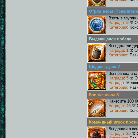
Отряд веры (Повелител
Взять в группу
Награда
:
5
О
Категория
: Кон
Выдающаяся победа
Вы одолели де
Награда
:
1
О
Категория
: Раз
Щедрая душа V
Вы принесли сл
Награда
:
5
О
Награда
: Мешо
Категория
: Раз
Клинок веры X
Нанесите 100 0
Награда
:
45
Категория
: Кон
Командный игрок проти
Вы дошли в ко
Награда
:
25