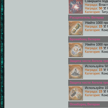
Совершите подв
Награда
: Влас
Награда
:
50
Категория
: Тит
Расщепитель Ветеран
Убейте 1000 пр
Награда
:
15
Категория
: Кон
Бронебоец Ветеран
Убейте 1000 пр
Награда
:
15
Категория
: Кон
Защита чести Ангела тр
Используйте 50
Награда
:
15
Категория
: Кон
Защита чести Ангела тре
Используйте 10
Награда
:
15
Категория
: Кон
Огнеборец Ветеран