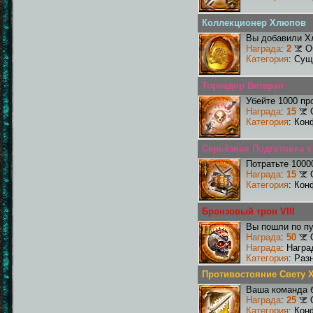
Коллекционер Хлюпов
Вы добавили Х
Награда
:
2
О
Категория
: Сущ
Тореадор Ветеран
Убейте 1000 пр
Награда
:
15
Категория
: Кон
Серьёзная Подготовка 
Потратьте 1000
Награда
:
15
Категория
: Кон
Бронзовый трон VIII
Вы пошли по пу
Награда
:
50
Награда
: Награ
Категория
: Раз
Противостояние Свету 
Ваша команда б
Награда
:
25
Категория
: Кон