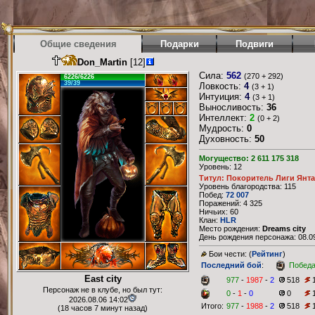
Общие сведения
Подарки
Подвиги
Don_Martin
[12]
Сила:
562
(270 + 292)
6226/6226
39/39
Ловкость:
4
(3 + 1)
Интуиция:
4
(3 + 1)
Выносливость:
36
Интеллект:
2
(0 + 2)
Мудрость:
0
Духовность:
50
Могущество: 2 611 175 318
Уровень: 12
Титул: Покоритель Лиги Янт
Уровень благородства: 115
Побед:
72 007
Поражений: 4 325
Ничьих: 60
Клан:
HLR
Место рождения:
Dreams city
День рождения персонажа: 08.09
Бои чести: (
Рейтинг
)
Последний бой
:
Побед
East city
977
-
1987
-
2
518
Персонаж не в клубе, но был тут:
0
-
1
-
0
0
2026.08.06 14:02
Итого:
977
-
1988
-
2
518
(18 часов 7 минут назад)