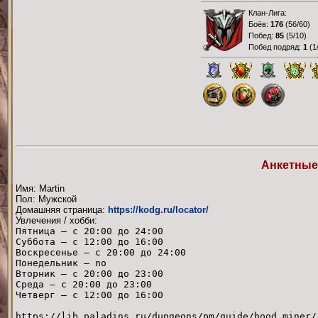
Клан-Лига:
Боёв:
176
(
56/60
)
Побед:
85
(
5/10
)
Побед подряд:
1
(
1
Анкетные
Имя: Martin
Пол: Мужской
Домашняя страница:
https://kodg.ru/locator/
Увлечения / хобби:
Пятница — с 20:00 до 24:00
Суббота — с 12:00 до 16:00
Воскресенье — с 20:00 до 24:00
Понедельник — no
Вторник — с 20:00 до 23:00
Среда — с 20:00 до 23:00
Четверг — с 12:00 до 16:00
https://lib.paladins.ru/dungeons/pm/guide/hood_miner/