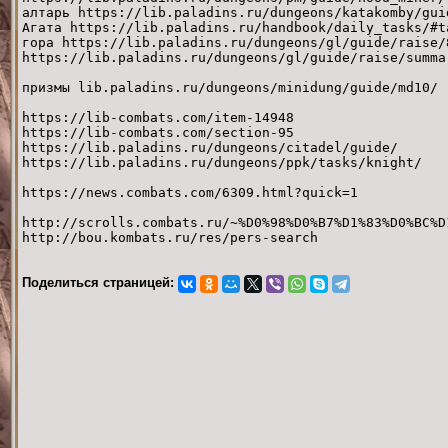
алтарь https://lib.paladins.ru/dungeons/katakomby/gui
Агата https://lib.paladins.ru/handbook/daily_tasks/#t
гора https://lib.paladins.ru/dungeons/gl/guide/raise/
https://lib.paladins.ru/dungeons/gl/guide/raise/summa
призмы lib.paladins.ru/dungeons/minidung/guide/md10/
https://lib-combats.com/item-14948
https://lib-combats.com/section-95
https://lib.paladins.ru/dungeons/citadel/guide/
https://lib.paladins.ru/dungeons/ppk/tasks/knight/
https://news.combats.com/6309.html?quick=1
http://scrolls.combats.ru/~%D0%98%D0%B7%D1%83%D0%BC%D
http://bou.kombats.ru/res/pers-search
Поделиться страницей: