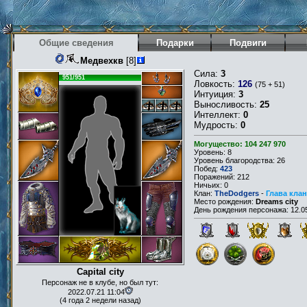
Общие сведения
Подарки
Подвиги
Медвехкв
[8]
Сила:
3
951/951
Ловкость:
126
(75 + 51)
Интуиция:
3
Выносливость:
25
Интеллект:
0
Мудрость:
0
Могущество: 104 247 970
Уровень: 8
Уровень благородства: 26
Побед:
423
Поражений: 212
Ничьих: 0
Клан:
TheDodgers
-
Глава клан
Место рождения:
Dreams city
День рождения персонажа: 12.05
Capital city
Персонаж не в клубе, но был тут:
2022.07.21 11:04
(4 года 2 недели назад)