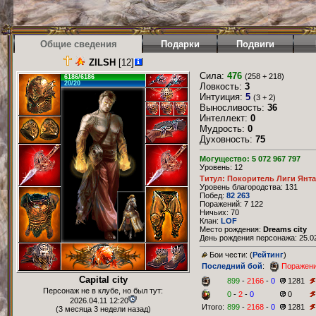
Общие сведения
Подарки
Подвиги
ZILSH
[12]
Сила:
476
(258 + 218)
6186/6186
20/20
Ловкость:
3
Интуиция:
5
(3 + 2)
Выносливость:
36
Интеллект:
0
Мудрость:
0
Духовность:
75
Могущество: 5 072 967 797
Уровень: 12
Титул: Покоритель Лиги Янт
Уровень благородства: 131
Побед:
82 263
Поражений: 7 122
Ничьих: 70
Клан:
LOF
Место рождения:
Dreams city
День рождения персонажа: 25.02
Бои чести: (
Рейтинг
)
Последний бой
:
Поражен
Capital city
899
-
2166
-
0
1281
Персонаж не в клубе, но был тут:
0
-
2
-
0
0
2026.04.11 12:20
Итого:
899
-
2168
-
0
1281
(3 месяца 3 недели назад)