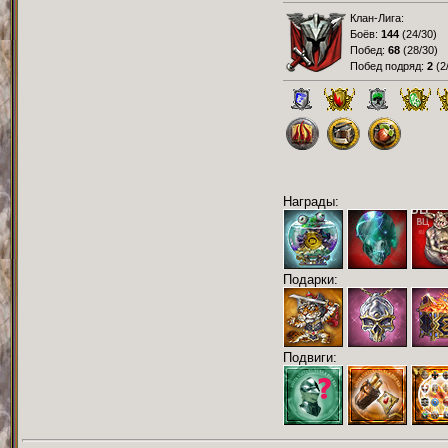
Клан-Лига:
Боёв:
144
(
24/30
)
Побед:
68
(
28/30
)
Побед подряд:
2
(
2
Награды:
Подарки:
Подвиги: