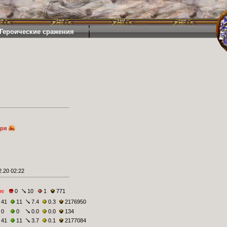
Героические сражения
аря
.20 02:22
ие
0
10
1
771
41
11
7.4
0.3
2176950
0
0
0.0
0.0
134
41
11
3.7
0.1
2177084