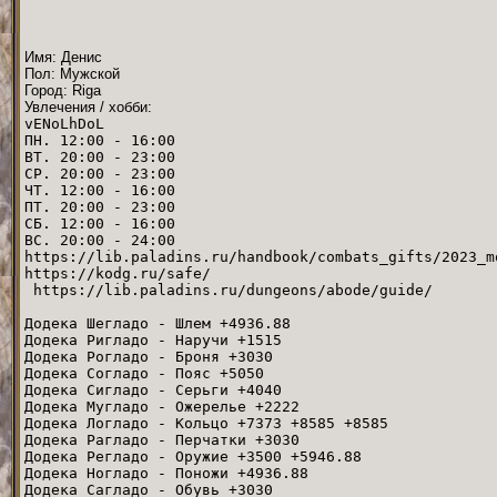
Имя: Денис
Пол: Мужской
Город: Riga
Увлечения / хобби:
vENoLhDoL
ПН. 12:00 - 16:00
ВТ. 20:00 - 23:00
СР. 20:00 - 23:00
ЧТ. 12:00 - 16:00
ПТ. 20:00 - 23:00
СБ. 12:00 - 16:00
ВС. 20:00 - 24:00
https://lib.paladins.ru/handbook/combats_gifts/2023_m
https://kodg.ru/safe/
https://lib.paladins.ru/dungeons/abode/guide/
Додека Шегладо - Шлем +4936.88
Додека Ригладо - Наручи +1515
Додека Рогладо - Броня +3030
Додека Согладо - Пояс +5050
Додека Сигладо - Серьги +4040
Додека Мугладо - Ожерелье +2222
Додека Логладо - Кольцо +7373 +8585 +8585
Додека Рагладо - Перчатки +3030
Додека Регладо - Оружие +3500 +5946.88
Додека Ногладо - Поножи +4936.88
Додека Сагладо - Обувь +3030