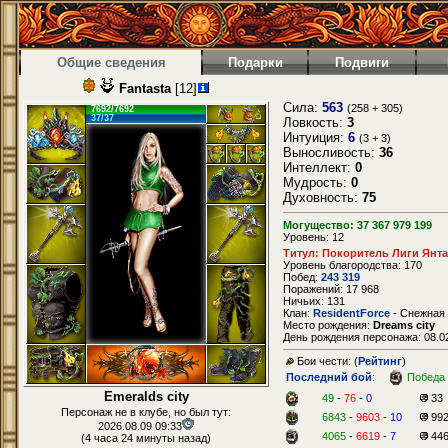
Общие сведения
Подарки
Подвиги
Fantasta
[12]
Сила:
563
(258 + 305)
7692/7692
37/37
Ловкость:
3
Интуиция:
6
(3 + 3)
Выносливость:
36
Интеллект:
0
Мудрость:
0
Духовность:
75
Могущество: 37 367 979 199
Уровень: 12
Титул: Покоритель Лиги Янт
Уровень благородства: 170
Побед:
243 319
Поражений: 17 968
Ничьих: 131
Клан:
ResidentForce
- Снежная
Место рождения:
Dreams city
День рождения персонажа: 08.02
Бои чести: (
Рейтинг
)
Последний бой
:
Победа
Emeralds city
49
-
76
-
0
33
Персонаж не в клубе, но был тут:
6843
-
9603
-
10
99
2026.08.09 09:33
4065
-
6619
-
7
44
(4 часа 24 минуты назад)