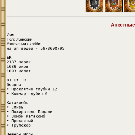
Анкетные
Имя: ­­­­
Пол: Женский
Увлечения / хобби:
на ап вещей - 5673690795
ER
2187 чарок
1636 оков
1093 молот
81 шт. R.
Бездна
• Проклятие глубин 12
• Кошмар глубин 6
Катакомбы
• Слизь
• Пожиратель Падали
• Зомби Катакомб
• Проклятый
• Трупожор
Пещеры Мглы