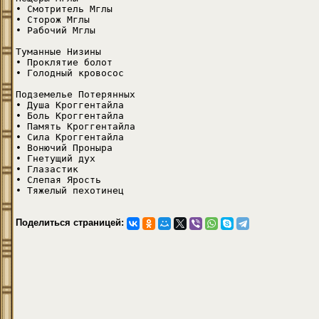
• Смотритель Мглы
• Сторож Мглы
• Рабочий Мглы
Туманные Низины
• Проклятие болот
• Голодный кровосос
Подземелье Потерянных
• Душа Кроггентайла
• Боль Кроггентайла
• Память Кроггентайла
• Сила Кроггентайла
• Вонючий Проныра
• Гнетущий дух
• Глазастик
• Слепая Ярость
• Тяжелый пехотинец
Поделиться страницей: