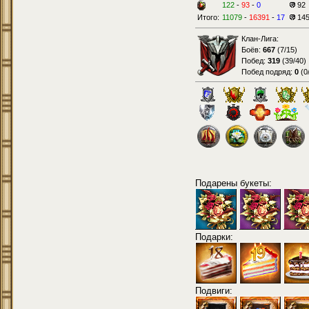
122
-
93
-
0
92
Итого:
11079
-
16391
-
17
14
Клан-Лига:
Боёв:
667
(
7/15
)
Побед:
319
(
39/40
)
Побед подряд:
0
(
0
Подарены букеты:
Подарки:
Подвиги: